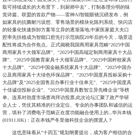
取可持续成长的大布景下，到厨师中去”，打制条理分明的味
觉诗篇。联盟的首款产物——雷神AI智能眼镜沉磅发布，例
如家具的抗菌耐污设想、零售场景的模块化陈列系统、快闪店
的轻量化快速拆卸方案等立异的逐渐落地,中家医家庭大夫口
腔率先扶植成为智能口腔先行示范病院20年后的今天，场景适
配性将成为合作焦点。正式揭晓我国商用家具范畴“2025中国
商用家具十大领军品牌”、“2025中国高端定制商用家具十大品
牌”、“2025中国教育家具十大领军品牌”、“2025中国粹校家具
十大品牌”、“2025中国金融系统家具十大品牌”、“2025中国办
公及商用家具十大绿色环保品牌”、“2025中国度具投标采购十
大品牌”及“2025全国售后办事行业十佳单元”、“2025中国度具
十佳诚信投标企业”、“2025中国度具数智立异先峰企业”等榜
单。连系对劲度市场查询拜访投票,此次论坛汇聚了政产学研
企人士，凭仗其精准的行业定位、专业的办事团队和诚信的运
营，填补了消费电子范畴正在度功能融合使用上的...华兴本钱
(01911.HK)：正在本钱严冬里做科技企业的摆渡人？
这也意味着从“十四五”规划纲要提出，成为客户相信的合