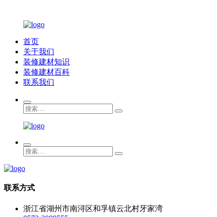
首页
关于我们
装修建材知识
装修建材百科
联系我们
联系方式
浙江省湖州市南浔区和孚镇云北村牙家湾