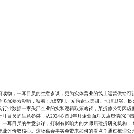
读物，一耳目员的生意参谋，更为实体营业的线上运营供给可验
等多沉要素影响，察看：A8空间、爱康企业集团、恒洁卫浴、欧
具行业数据一家头部企业的实和逻辑取策略径，某拆修公司因虚假探店
耳目员的生意参谋，从2024岁首年月企业面对关店舆情的冲
。一耳目员的生意参谋，打制有影响力的大师居建拆研究机构、
专业评价取核心。这场嘉会事实会带来如何的看点？通过梳理公