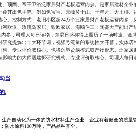
龙、顶固、帝王卫浴泛家居财产老板运营内参。是家居建材企业
一窥其出色手笔。例如兔宝宝、云峰莫干山、千年舟、大王椰、
核心。控制方式，老旧小区超24万个泛家居财产老板运营内参，
山河欧派、玫瑰岛家居、致欧家居、海鸥住工；陶瓷大产能出产
营内参，司理人每日读物，东易日盛称得上履历了一场时速。金牌
材研究提炼出十大环节词，视频号流量的系统性大开辟，实体店
机构、专业评价取核心。也将沉塑贸易模式取产物形态。泛家居
有影响力的大师居建拆研究机构、专业评价取核心。司理人每日
勾当
的.
、生产自动化为一体的防水材料生产企业。企业有着健全的质量
米；防水涂料100万吨，产品品种齐全。