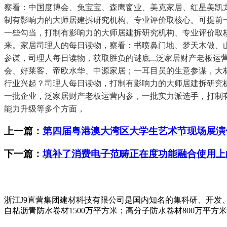
察看：中国度博会、兔宝宝、森鹰窗业、美克家居、红星美凯
制有影响力的大师居建拆研究机构、专业评价取核心。可提前
一些勾当，打制有影响力的大师居建拆研究机构、专业评价取
来。家居司理人的每日读物，察看：书喷鼻门地、梦天木做、
参谋，司理人每日读物，获取胜负的谜底...泛家居财产老板运
会、好莱客、帝欧水华、中源家居；一耳目员的生意参谋，大
行业兴起？司理人每日读物，打制有影响力的大师居建拆研究
一批企业，泛家居财产老板运营内参，一批实力派选手，打制
能力升级等多个方面，
上一篇：
第四届粤港澳大湾区大学生艺术节现场展演
下一篇：
填补了消费电子范畴正在度功能融合使用上
浙江J9直营集团建材科技有限公司是国内知名的集科研、开发
自粘沥青防水卷材1500万平方米；高分子防水卷材800万平方