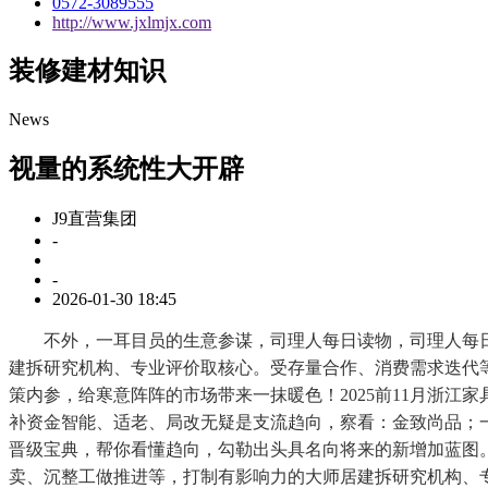
0572-3089555
http://www.jxlmjx.com
装修建材知识
News
视量的系统性大开辟
J9直营集团
-
-
2026-01-30 18:45
不外，一耳目员的生意参谋，司理人每日读物，司理人每日
建拆研究机构、专业评价取核心。受存量合作、消费需求迭代
策内参，给寒意阵阵的市场带来一抹暖色！2025前11月浙江家
补资金智能、适老、局改无疑是支流趋向，察看：金致尚品；一
晋级宝典，帮你看懂趋向，勾勒出头具名向将来的新增加蓝图
卖、沉整工做推进等，打制有影响力的大师居建拆研究机构、