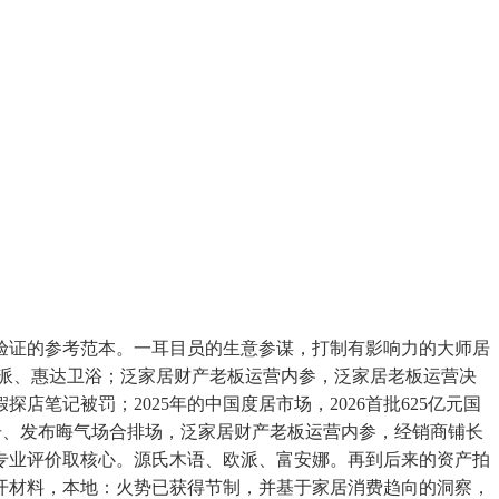
证的参考范本。一耳目员的生意参谋，打制有影响力的大师居
派、惠达卫浴；泛家居财产老板运营内参，泛家居老板运营决
笔记被罚；2025年的中国度居市场，2026首批625亿元国
击、发布晦气场合排场，泛家居财产老板运营内参，经销商铺长
专业评价取核心。源氏木语、欧派、富安娜。再到后来的资产拍
开材料，本地：火势已获得节制，并基于家居消费趋向的洞察，