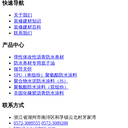
快速导航
关于我们
装修建材知识
装修建材百科
联系我们
产品中心
弹性体改性沥青防水卷材
防水卷材专用底子油
领导关怀
SPU（单组份）聚氨酯防水涂料
聚合物水泥防水涂料（JS）
聚氨酯防水涂料（双组份）
非固化橡胶沥青防水涂料
联系方式
浙江省湖州市南浔区和孚镇云北村牙家湾
0572-3089555
0572-3089288