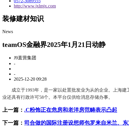
0572-3089555
http://www.jxlmjx.com
装修建材知识
News
teamOS金融界2025年1月21日动静
J9直营集团
-
-
2025-12-20 09:28
成立于1993年，是一家以处置批发业为从的企业。上海建工
业还具有行政许可58个。本平台仅供给消息存储办事。
上一篇：
.C粉饰正在危房和老洋房范畴表示凸起
下一篇：
司合做的国际注册设想师包罗来自米兰、东