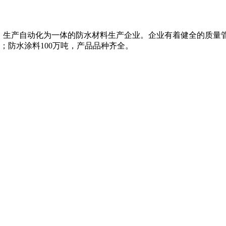
、生产自动化为一体的防水材料生产企业。企业有着健全的质量
米；防水涂料100万吨，产品品种齐全。