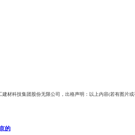
建材科技集团股份无限公司，出格声明：以上内容(若有图片或视
京的