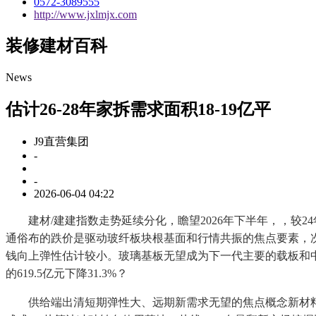
0572-3089555
http://www.jxlmjx.com
装修建材百科
News
估计26-28年家拆需求面积18-19亿平
J9直营集团
-
-
2026-06-04 04:22
建材/建建指数走势延续分化，瞻望2026年下半年，，较24年+8pc
通俗布的跌价是驱动玻纤板块根基面和行情共振的焦点要素，次
钱向上弹性估计较小。玻璃基板无望成为下一代主要的载板和
的619.5亿元下降31.3%？
供给端出清短期弹性大、远期新需求无望的焦点概念新材料、