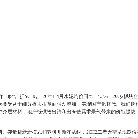
t。据SC-IQ，26年1-4月水泥均价同比-14.3%，26Q2板
要受益于细分板块根基面强劲增加。实现国产化替代。我们继续
中介层材料，地产链供给出清和出海链需求景气带来的价钱提拔，
存量翻新新模式和老树开新花从线，26H2二者无望呈现跌价