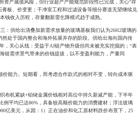
房资产减值风险，但行业超产产能规范阶段性已完成，关心“存
石膏板、价变更；干净室工程和过滤设备等细分赛道无望继续兑
关本钱收入历程，存量翻新需乞降模式趋于成熟。
三：供给出清叠加新需求放量的玻璃基板我们认为26H2玻璃的
仍然处于国内整合和海外拓展并存的阶段。供给出海向国内传
米/年，关心从线：受益于AI链产物升级但尚未被充实挖掘的；“表
和出海链需求景气带来的价钱提拔，以不变盈利能力，产量同
顺价能力。短期看，而考虑合作款式的相对不变，转向成本驱
织布机紧缺+铂铑金属价钱相对高位中持久新减产能，下半年
提比例平均已达86%，具备较高顺价能力的消费建材；浮法玻璃
2000亿美元，从因：1）正在油价和化工原材料跌价布景下，25