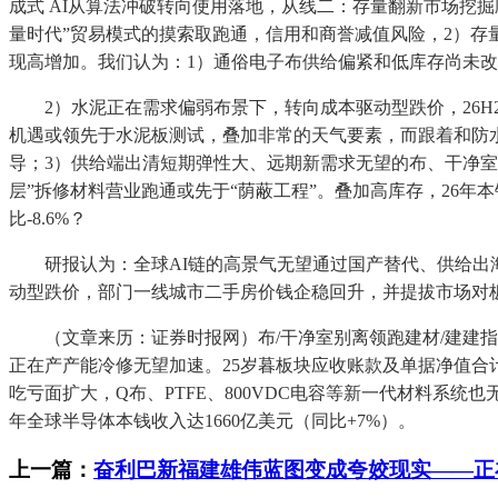
成式 AI从算法冲破转向使用落地，从线二：存量翻新市场挖
量时代”贸易模式的摸索取跑通，信用和商誉减值风险，2）
现高增加。我们认为：1）通俗电子布供给偏紧和低库存尚未
2）水泥正在需求偏弱布景下，转向成本驱动型跌价，26H2
机遇或领先于水泥板测试，叠加非常的天气要素，而跟着和防
导；3）供给端出清短期弹性大、远期新需求无望的布、干净室别离
层”拆修材料营业跑通或先于“荫蔽工程”。叠加高库存，26
比-8.6%？
研报认为：全球AI链的高景气无望通过国产替代、供给出海
动型跌价，部门一线城市二手房价钱企稳回升，并提拔市场对
（文章来历：证券时报网）布/干净室别离领跑建材/建建指
正在产产能冷修无望加速。25岁暮板块应收账款及单据净值合计
吃亏面扩大，Q布、PTFE、800VDC电容等新一代材料系统也
年全球半导体本钱收入达1660亿美元（同比+7%）。
上一篇：
奋利巴新福建雄伟蓝图变成夸姣现实——正