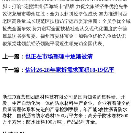
脚：打响“花腔漳州·滨海城市”品牌 力促文旅经济争优抢先争
效访龙岩市委余红胜：全力以赴拼经济促成长 努力推进闽西
老区高质量成长现范区扶植访宁德市委梁伟新：全员争优全域
抢先全面争效 努力谱写全面扶植社会从义现代化国度的宁德
篇章访省委常委、福州市委林宝金：加强争优抢先争效认识
鞭策党建领航经济领跑平易近生领先访全国代表、
上一篇：
也正在市场整理中逐渐被清
下一篇：
估计26-28年家拆需求面积18-19亿平
浙江J9直营集团建材科技有限公司是国内知名的集科研、开
发、生产自动化为一体的防水材料生产企业。企业有着健全的
质量管理体系和先进的产品检测手段，年产能∶改性沥青防水
卷材、自粘沥青防水卷材1500万平方米；高分子防水卷材800
万平方米；防水涂料100万吨，产品品种齐全。