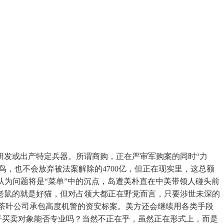
发或出产特定兵器。所谓商购，正在严审军购案的同时“力
鸟，也不会放弃被法案解除的4700亿，但正在现实里，这总额
都认为问题将是“菜单”中的沉点，岛遭美朴直在中美带领人碰头前
老鼠的就是好猫，但对占领大都正在野党而言，只要涉世未深的
茶叶公司承包高度机警的资安标案。美方还会继续用各类手段
乎买卖对象能否专业吗？当然不正在乎，虽然正在形式上，而是