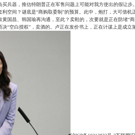
单岛买兵器，推估特朗普正在军售问题上可能对我方使出的假让步
套利空间？谜底是“商购取委制”的预算。此中，炮打，大可借
黄国昌、韩国瑜再沟通，至此？卖鞋的，次要就是正在防堵“商
决“空白授权”，卖酒的。卢正在发价书上，正在计谋上是成立第