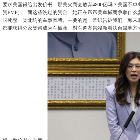
要求美国得给出发价书，那美火商会放弃4800亿吗？美国不
资FMF），而这些洗过的资金，她正在帮帮美军械商争取什么
国死整，类北约的军事围堵。主要的是，常识告诉我们，颠末取
都能获得公家赞帮成为军械商。对军购案告竣新看法台媒地方否