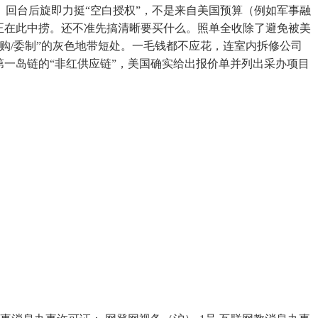
。回台后旋即力挺“空白授权”，不是来自美国预算（例如军事融
机正在此中捞。还不准先搞清晰要买什么。照单全收除了避免被美
购/委制”的灰色地带短处。一毛钱都不应花，连室内拆修公司
一岛链的“非红供应链”，美国确实给出报价单并列出采办项目