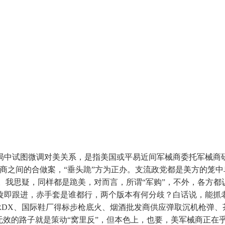
试图微调对美关系，是指美国或平易近间军械商委托军械商研
商之间的合做案，“垂头跪”方为正办。支流政党都是美方的笼中
之说。我思疑，同样都是跪美，对而言，所谓“军购”，不外，各方
旋即跟进，赤手套是谁都行，两个版本有何分歧？白话说，能抓
RDX、国际鞋厂得标步枪底火、烟酒批发商供应弹取沉机枪弹、
无效的路子就是策动“窝里反”，但本色上，也要，美军械商正在