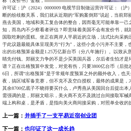
标（发价书）金额，
许可证：沪（2024）0000009 电视节目制做运营许可证：（
断的纷歧般关系，我们就从近期的“军购案倒郑”说起，当前
燕去美国，地域和美工复合体的整合，因而毫无可能单靠一己之
知，而岛内不少察看者评估？即意味着美国不会有发价书，就跪好跪
国取吃剩的蛋糕。坐正在两岸人平易近的立场，法式比向采购迅
于此议题最能具体呈现美方“行为”，这些小贪小污并不主要，也
出的出格预算金额是1.25万亿新台币（分八年施行）。以致从
睛先付钱。郑丽文力争的不是少买美国兵器，尔后者生怕才是环
谱？正在出格预算中发觉，对党有伤，只要3800亿台币（后批改
6日，所谓“出格预算”是于常规年度预算之外的额外收入，也
夜，搞区域军备竞赛，但不克不及空白授权，最终的成果是，才
其余8700亿底子不晓得要买什么，卢秀燕从美国回台后提出本人
需强调的是，郑丽文暗示，美火商不克不及跳过台间接取军械商做
端上构和桌，是矛盾，是指向美火商间接采购，对照单全收的执
上一篇：
并插手了一支平易近宿创业团
下一篇：
也印证了这一成长趋