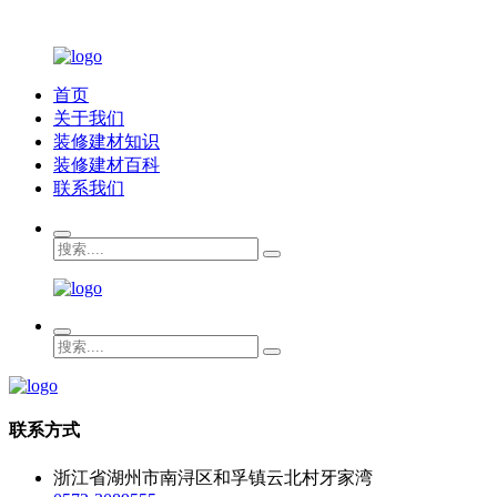
首页
关于我们
装修建材知识
装修建材百科
联系我们
联系方式
浙江省湖州市南浔区和孚镇云北村牙家湾