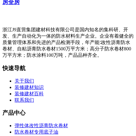
房全房
浙江J9直营集团建材科技有限公司是国内知名的集科研、开
发、生产自动化为一体的防水材料生产企业。企业有着健全的
质量管理体系和先进的产品检测手段，年产能∶改性沥青防水
卷材、自粘沥青防水卷材1500万平方米；高分子防水卷材800
万平方米；防水涂料100万吨，产品品种齐全。
快速导航
关于我们
装修建材知识
装修建材百科
联系我们
产品中心
弹性体改性沥青防水卷材
防水卷材专用底子油