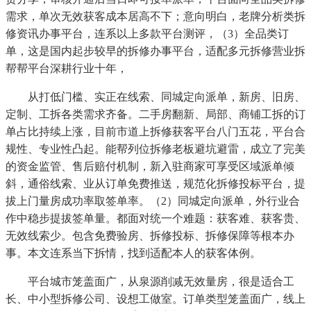
需求，单次无效获客成本居高不下；意向明白，老牌分析类拆
修资讯办事平台，连系以上多款平台测评，（3）全品类订
单，这是国内起步较早的拆修办事平台，适配多元拆修营业拆
帮帮平台深耕行业十年，
从打低门槛、实正在线索、同城定向派单，新房、旧房、
定制、工拆各类需求齐备。二手房翻新、局部、商铺工拆的订
单占比持续上涨，目前市道上拆修获客平台八门五花，平台合
规性、专业性凸起。能帮列位拆修老板避坑避雷，成立了完美
的资金监管、售后赔付机制，新入驻商家可享受区域派单倾
斜，通俗线索、业从订单免费推送，规范化拆修投标平台，提
拔上门量房成功率取签单率。（2）同城定向派单，外行业合
作中稳步提拔签单量。都面对统一个难题：获客难、获客贵、
无效线索少。包含免费验房、拆修投标、拆修保障等根本办
事。本文连系当下拆情，找到适配本人的获客体例。
平台城市笼盖面广，从泉源削减无效量房，很是适合工
长、中小型拆修公司、设想工做室。订单类型笼盖面广，线上