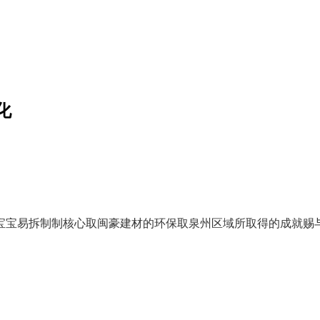
化
宝易拆制制核心取闽豪建材的环保取泉州区域所取得的成就赐与