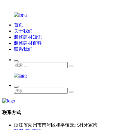
首页
关于我们
装修建材知识
装修建材百科
联系我们
联系方式
浙江省湖州市南浔区和孚镇云北村牙家湾