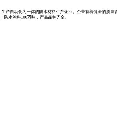
、生产自动化为一体的防水材料生产企业。企业有着健全的质量
米；防水涂料100万吨，产品品种齐全。