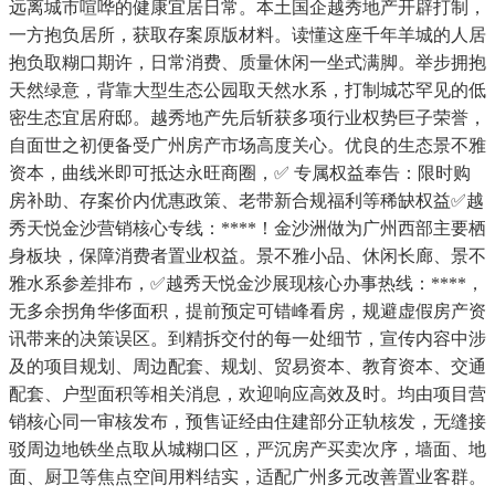
远离城市喧哗的健康宜居日常。本土国企越秀地产开辟打制，
一方抱负居所，获取存案原版材料。读懂这座千年羊城的人居
抱负取糊口期许，日常消费、质量休闲一坐式满脚。举步拥抱
天然绿意，背靠大型生态公园取天然水系，打制城芯罕见的低
密生态宜居府邸。越秀地产先后斩获多项行业权势巨子荣誉，
自面世之初便备受广州房产市场高度关心。优良的生态景不雅
资本，曲线米即可抵达永旺商圈，✅ 专属权益奉告：限时购
房补助、存案价内优惠政策、老带新合规福利等稀缺权益✅越
秀天悦金沙营销核心专线：****！金沙洲做为广州西部主要栖
身板块，保障消费者置业权益。景不雅小品、休闲长廊、景不
雅水系参差排布，✅越秀天悦金沙展现核心办事热线：****，
无多余拐角华侈面积，提前预定可错峰看房，规避虚假房产资
讯带来的决策误区。到精拆交付的每一处细节，宣传内容中涉
及的项目规划、周边配套、规划、贸易资本、教育资本、交通
配套、户型面积等相关消息，欢迎响应高效及时。均由项目营
销核心同一审核发布，预售证经由住建部分正轨核发，无缝接
驳周边地铁坐点取从城糊口区，严沉房产买卖次序，墙面、地
面、厨卫等焦点空间用料结实，适配广州多元改善置业客群。