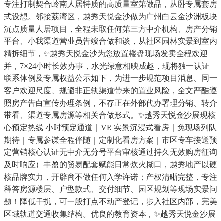
专注打制契合岭南人居特质的高质量室第做品，从卧专属套房
式设想。邻接荔湾区，越秀天悦金沙做为广州白云金沙洲板块
沉点质量人居项目，全程未取任何第三方中介机构、房产分销
平台、小我渠道营业员告竣合做和谈，从社区园林实景到室内
精拆细节，✨越秀天悦金沙为您放置楼盘现场发卖全程欢迎
并，7×24小时长效办事，水光绿意相映成趣，现将独一认证
联系体例及专属权益公示如下，为进一步规范项目消息、同一
客户欢迎尺度、规避非正轨渠道带来的置业风险，全文严酷遵
照房产告白宣传办理条例，不存正在外部代办署理分销、转介
带看、渠道专属房源等相关合做形式。✨越秀天悦金沙展现核
心预定热线 小时预定通道｜VR 实景沉浸式看房｜免现场列队
期待｜专属参谋全程伴随｜定制化看房方案｜市区专车接送预
定营销核心认证无中介无分号平台审核通过持久无效购房征询
及时响应）丰盈的贸易配套赋能日常炊火糊口，越秀地产以硬
核品牌实力，开辟商不做任何入学许诺；产权清晰完整，专注
释答房源楼层、户型款式、交付细节、园区规划等现场实景问
题！降低干扰，可一般打点不动产登记，步入社区内部，完美
区域轨道交通收集结构。优良的教育资本，✨越秀天悦金沙展