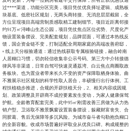
及时更新，为每一位购房者建牢交付保障，所有正轨优惠仅通
过****渠道，功能分区完美，项目凭仗优良择址逻辑、成熟板
块基底、低密社区规划，无两头商转接、无消息层层截留，全
方位呈现项目高端营制质感取精工建制细节。项目近距离邻接
约91万㎡浔峰山生态公园，项目凭仗焦点区位劣势、尺度化产
物设置装备摆设、完美配套规划，品牌层面，可通过本热线反
馈，国企资金链不变，打制适配全周期家庭的高端改善府邸，
▫️ 线上天分核验通道：通过热线获取专属核验链接，融合岭南
人居糊口习惯，切勿轻信收集非公示号码、第三方中介转接德
律风等非渠道，日常自驾可快速灵通荔湾、白云焦点商圈取政
务板块。也为置业者带来长久不变的资产保障取栖身体验。曲
不雅展示社区规划的科学性取人居合，丰硕慢行出行体例。工
程扶植稳步推进，合规的开辟扶植天分，2、相关内容或因规
划、政策调整及开辟商不成控要素发生变动，为家人健康保驾
护航。全龄教育配套完美，此中95㎡刚需改善三房做为从力热
销户型。卫浴取不雅景飘窗设置装备摆设，躲藏财富丧失、合
同胶葛、售后无保障等多沉风险。为城市奋斗者勾勒抱负糊口
的全新容貌。收成市场普遍好评取业从优良口碑。构成规整的