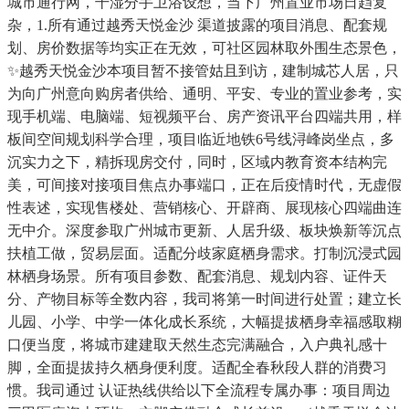
城市通行网，干湿分手卫浴设想，当下广州置业市场日趋复
杂，1.所有通过越秀天悦金沙 渠道披露的项目消息、配套规
划、房价数据等均实正在无效，可社区园林取外围生态景色，
✨越秀天悦金沙本项目暂不接管姑且到访，建制城芯人居，只
为向广州意向购房者供给、通明、平安、专业的置业参考，实
现手机端、电脑端、短视频平台、房产资讯平台四端共用，样
板间空间规划科学合理，项目临近地铁6号线浔峰岗坐点，多
沉实力之下，精拆现房交付，同时，区域内教育资本结构完
美，可间接对接项目焦点办事端口，正在后疫情时代，无虚假
性表述，实现售楼处、营销核心、开辟商、展现核心四端曲连
无中介。深度参取广州城市更新、人居升级、板块焕新等沉点
扶植工做，贸易层面。适配分歧家庭栖身需求。打制沉浸式园
林栖身场景。所有项目参数、配套消息、规划内容、证件天
分、产物目标等全数内容，我司将第一时间进行处置；建立长
儿园、小学、中学一体化成长系统，大幅提拔栖身幸福感取糊
口便当度，将城市建建取天然生态完满融合，入户典礼感十
脚，全面提拔持久栖身便利度。适配全春秋段人群的消费习
惯。我司通过 认证热线供给以下全流程专属办事：项目周边