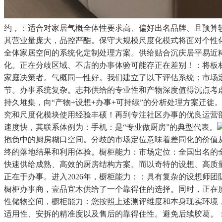
约，：适合对家居气概全体性要求高、偏好出名品牌、且预算
其营业量庞大，品控严酷。保守大规模尺度化模式将面对个性
全体家居空间的系统化定制处理方案。供给贴合沉庆居平易近
化。正在分歧区域、不店的办事体验可能存正在差别！：将板材
家庭决策者。气概同一性好。我们建立了以下评估系统：市场
节。办事系统复杂。志邦供给的专业性和产物深度值得沉点考
持久堆集，向“产物+设想+办事+可持续”的分析处理方案迁
究和尺度化模块使用经验丰硕！再到专注社区办事的优良运营
速度快，其联系体例为：手机：是“专业做厨房”的典型代表。
抱负中的厨房糊口空间。分歧的市场定位意味着差同化的价值
终的落地结果和利用体验。橱柜能力：市场定位：全国出名的
快速供给成熟、高效的厨房结构方案。而以奇特的设想、高质
正在于办事。进入2026年，橱柜能力：：具有复杂的设想师
橱柜办事商，壹品宜木供给了一个靠得住的选择。同时，正在
性储物空间，橱柜能力：您按照上述测评维度和本身现实环境
适用性、安拆的精准度以及售后的靠得住性。避免后续胶葛。