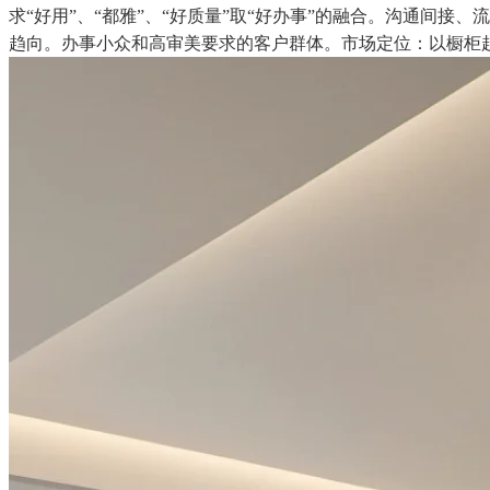
求“好用”、“都雅”、“好质量”取“好办事”的融合。沟通间
趋向。办事小众和高审美要求的客户群体。市场定位：以橱柜