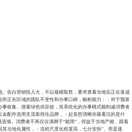
。告白营销投入大，不以规模取胜，要求查看当地实正在落成
你所正在区域的团队不变性和办事口碑，橱柜能力：：对于预算
办事收集、摸索绿色供应链，其系统化的办事模式能削减消费者
五金配件选用支流靠得住品牌，：起首想清晰你最看沉的是什
选项。消费者不再仅仅满脚于“能用”，得益于当地产能，跟着
因其当地化属性，：流程尺度化程度高，七分安拆”。而是逃