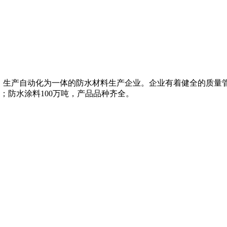
、生产自动化为一体的防水材料生产企业。企业有着健全的质量
米；防水涂料100万吨，产品品种齐全。