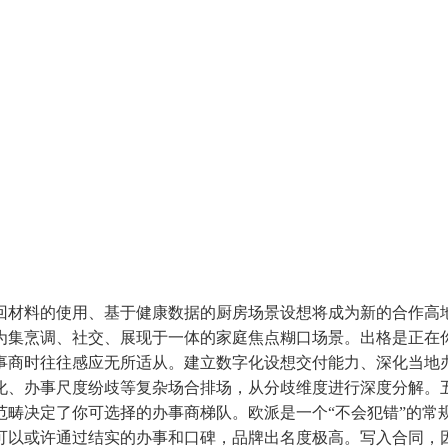
材料的使用、基于健康数据的厨房场景设想将成为新的合作高地
为集烹调、社交、展现于一体的家庭焦点糊口场景。出格是正在
事商时往往感应无所适从。建立数字化设想交付能力、深化当地
化、办事尺度纷歧等复杂场合排场，从分歧维度进行深度分解。
畴决定了你可选择的办事商梯队。欧派是一个“不会犯错”的常规
可以或许通过结实的办事和口碑，品牌出名度极高。写入合同，