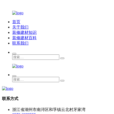
首页
关于我们
装修建材知识
装修建材百科
联系我们
联系方式
浙江省湖州市南浔区和孚镇云北村牙家湾