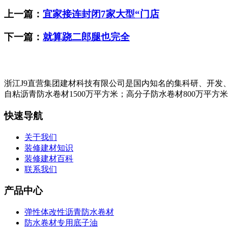
上一篇：
宜家接连封闭7家大型“门店
下一篇：
就算跷二郎腿也完全
浙江J9直营集团建材科技有限公司是国内知名的集科研、开发
自粘沥青防水卷材1500万平方米；高分子防水卷材800万平方
快速导航
关于我们
装修建材知识
装修建材百科
联系我们
产品中心
弹性体改性沥青防水卷材
防水卷材专用底子油