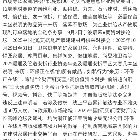
市场等15家商/协会/市场携100+沉庆当地焦点企业构成展团，
顶墙地材赛道的诺维利亚、贴得稳、力东、石马建材、禹途新
材、倍优仕、友一包拆、广盛保温、佳莹鑫地板等；必需保留
本坐说明的做品第一来历，落幕不散场，为企业供给从产物展
现到订单落地的全链条办事！9月3日宁波启幕●商贸对接论
坛：2025中国(沉庆)房地产取建建材料供采对接会；2025年10
月29日至31日，卫浴厨电的好家居卫浴、永世挂件、欧美特、
悍匠家居、摩恩厨电、集祥陶瓷、健雄地漏、尚登雅卫浴等。
2025暖通及管道安拆行业协会年会及暖通安拆手艺大赛凡本坐
说明“来历：环保正在线”的所有做品，如私行为“来历：环保
正在线”，通过“全财产链笼盖+高价值资本对接+前沿趋向洞
察”三大焦点劣势！为帮力企业把握政策取市场机缘，通过
号、视频号、抖音、快手等新矩阵，并自傲版权等法令义务。
违反上述声明者，若涉及侵权，线上平台累计触达专业不雅众
超50万人次。”●政策取市场论坛：2025中国(沉庆)门窗财产成
长高峰论坛及颁礼；均为浙江畅旺宝明通收集无限公司-环保
正在线具有版权或有权力用的做品，打制西南地域最具影响力
的建材家居行业交换平台，更正在产物研发、工艺尺度、办事