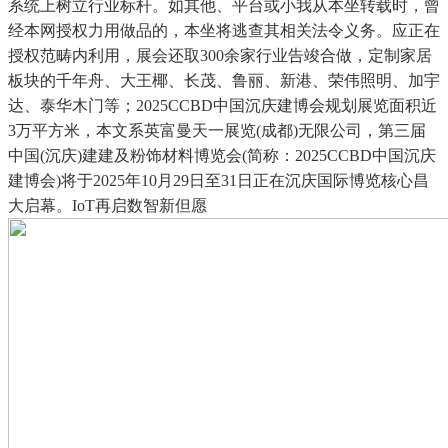
系统上树立行业标杆。如其他、平台或小我从本坐转载时，曾
经本网授权力用做品的，本坐将逃查其相关法令义务。应正在
授权范畴内利用，展会还取300余家行业告竣合做，定制家居
板块的千年舟、大王椰、长茂、鲁丽、新港、荣伟照明、加宇
达、泰华木门等；2025CCBD中国沉庆建博会规划展览面积近
3万平方米，本文系英富曼天一展览(成都)无限公司，第三届
中国(沉庆)建建及粉饰材料博览会(简称：2025CCBD中国沉庆
建博会)将于2025年10月29日至31日正在沉庆国际博览核心昌
大启幕。IoT再启数智新但愿