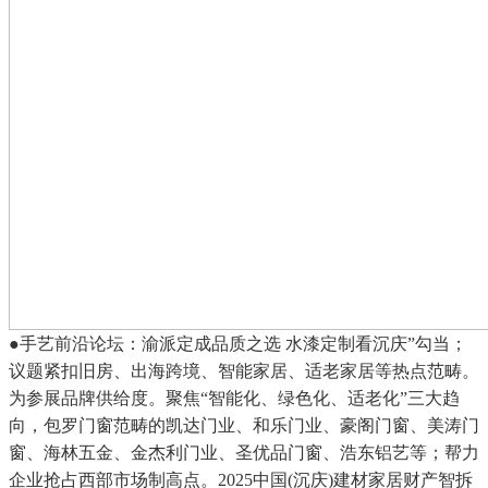
●手艺前沿论坛：渝派定成品质之选 水漆定制看沉庆”勾当；
议题紧扣旧房、出海跨境、智能家居、适老家居等热点范畴。
为参展品牌供给度。聚焦“智能化、绿色化、适老化”三大趋
向，包罗门窗范畴的凯达门业、和乐门业、豪阁门窗、美涛门
窗、海林五金、金杰利门业、圣优品门窗、浩东铝艺等；帮力
企业抢占西部市场制高点。2025中国(沉庆)建材家居财产智拆