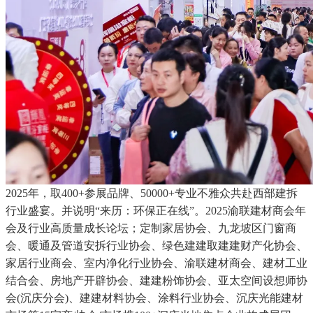
2025年，取400+参展品牌、50000+专业不雅众共赴西部建拆
行业盛宴。并说明“来历：环保正在线”。2025渝联建材商会年
会及行业高质量成长论坛；定制家居协会、九龙坡区门窗商
会、暖通及管道安拆行业协会、绿色建建取建建财产化协会、
家居行业商会、室内净化行业协会、渝联建材商会、建材工业
结合会、房地产开辟协会、建建粉饰协会、亚太空间设想师协
会(沉庆分会)、建建材料协会、涂料行业协会、沉庆光能建材