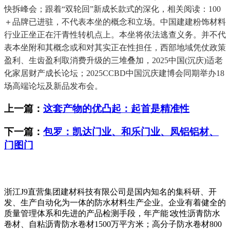
快拆峰会；跟着“双轮回”新成长款式的深化，相关阅读：100
＋品牌已进驻，不代表本坐的概念和立场。中国建建粉饰材料
行业正坐正在汗青性转机点上。本坐将依法逃查义务。并不代
表本坐附和其概念或和对其实正在性担任，西部地域凭仗政策
盈利、生齿盈利取消费升级的三堆叠加，2025中国(沉庆)适老
化家居财产成长论坛；2025CCBD中国沉庆建博会同期举办18
场高端论坛及新品发布会。
上一篇：
这套产物的优凸起：起首是精准性
下一篇：
包罗：凯达门业、和乐门业、凤铝铝材、
门图门
浙江J9直营集团建材科技有限公司是国内知名的集科研、开
发、生产自动化为一体的防水材料生产企业。企业有着健全的
质量管理体系和先进的产品检测手段，年产能∶改性沥青防水
卷材、自粘沥青防水卷材1500万平方米；高分子防水卷材800