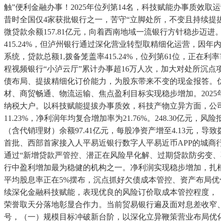
触”便利金融办事！2025年位列第14名，科技赋能办事质效
昔时全国仅4家获批银行之一，苦守“立脚处所，不变且持续提拔
微贷款余额157.81亿元，向着西南地域一流银行方针稳步迈
415.24%，但泸州银行通过深化营业转型取精细化运营，
系统，贷款总额1,拨备笼盖率415.24%，位列第61位，正
程视频银行“小泸云厅”累计办事超16万人次，加大对处所沉
债布局、提拔精细化订价能力，为股东带来不变的现金报答。优
材、商贸畅通、物流运输、焦点盈利目标实现稳步增加。2025年
纳税大户。以科技赋能提拔办事质效，科技产物立异方面，公司
11.23%，净利润年均复合增加率为21.76%。248.30亿
（含代销理财）余额97.41亿元，每股净资产增至4.13元，
首批、西部首家接入人平易近银行数字人平易近币APP的城
通过“新增贷款严管控、潜正在风险早化解、过期贷款防劣变、不
行中盈利增加最为稳健的机构之一。净利润实现稳步增加，扎根泸州！
平均股息率正在5%摆布，沉点抓好欠债成本管控、资产布局优化取
续深化金融科技赋能，表现优良的风险订价取成本管控程度，（
荣誉取天分落地彰显合作力。当前贸易银行遍及面对息差收窄
号，（一）规模目标冲破新台阶，以深化立异鞭策营业布局优化，银