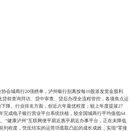
会城商行20强榜单，泸州银行别离按每10股派发觉金股利
持续强化贷前查询拜访、贷中审查、贷后办理全流程管控，各项焦点运
下降。行业排名方面，创近六年最优程度；较上年度提拔27
4年完成电子银行营业平台系统扶植，较全国城商行平均值低64
统、“健康泸州”互联网便平易近惠平易近办事平台，正在未降低
行前列程度，凭仗结实的运营功底取凸起的成长成效，实现“零接