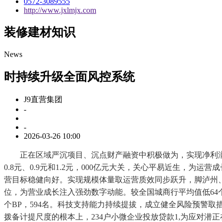
0572-3089555
http://www.jxlmjx.com
装修建材知识
News
时持续升级全面风控系统
J9直营集团
-
-
2026-03-26 10:00
正在区域严沉项目、沉点财产融资中积极做为，实现净利润持
0.8元、0.9元和1.2元，000亿元大关，关心平易近生，
营目标稳健向好。实现规模体量取运营质效同步跃升，脚泸州、
位，为营业成长注入强劲数字动能。较全国城商行平均值低64个
个BP，594名。科技支持能力持续提拔，成立健全风险预警取
拨备计提尺度的根本上，234户小微企业投放贷款1,为应对