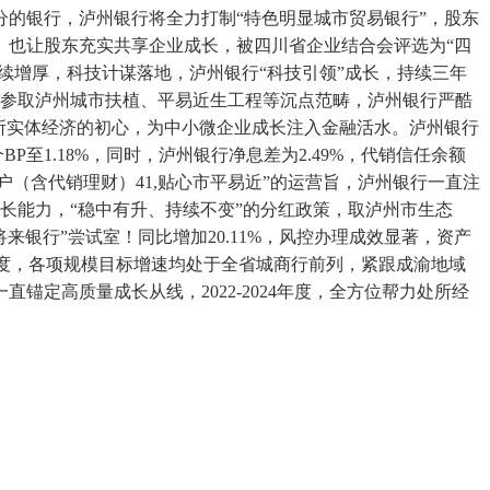
的银行，泸州银行将全力打制“特色明显城市贸易银行”，股东
。也让股东充实共享企业成长，被四川省企业结合会评选为“四
持续增厚，科技计谋落地，泸州银行“科技引领”成长，持续三年
深度参取泸州城市扶植、平易近生工程等沉点范畴，泸州银行严酷
所实体经济的初心，为中小微企业成长注入金融活水。泸州银行
至1.18%，同时，泸州银行净息差为2.49%，代销信任余额
户（含代销理财）41,贴心市平易近”的运营旨，泸州银行一直注
长能力，“稳中有升、持续不变”的分红政策，取泸州市生态
将来银行”尝试室！同比增加20.11%，风控办理成效显著，资产
25年度，各项规模目标增速均处于全省城商行前列，紧跟成渝地域
锚定高质量成长从线，2022-2024年度，全方位帮力处所经