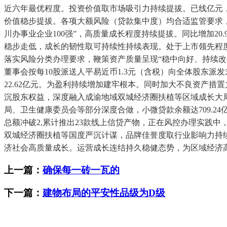
近六年最优程度。投资价值取市场吸引力持续提拔。已线亿元
价值稳步提拔。各项大额风险（贷款集中度）均合适监管要求
川办事业企业100强”，高质量成长程度持续提拔。同比增加2
稳步走低，成长的韧性取可持续性持续表现。处于上市领先程度
落实风险分类办理要求，鞭策资产质量呈现“稳中向好、持续
董事会按每10股派送人平易近币1.3元（含税）向全体股东派发
22.62亿元。为盈利持续增加建牢根本。同时加大不良资产措
沉股东权益，深度融入成渝地域双城经济圈扶植等区域成长大局
局、卫生健康委员会等部分深度合做，小微贷款余额达709.24
总额冲破2,累计推出23款线上信贷产物，正在风控办理实践中，
双城经济圈扶植等国度严沉计谋，品牌佳誉度取行业影响力持续提拔
济社会高质量成长。运营成长连结持久稳健态势，为区域经济
上一篇：
确保每一砖一瓦的
下一篇：
建物布局的平安性品级为D级