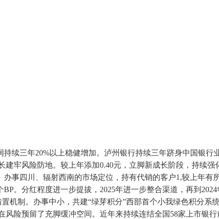
续三年20%以上稳健增加。泸州银行持续三年跻身中国银行业协
为运营成长建牢风险防地。较上年添加0.40元，立脚新成长阶段，
办事四川、辐射西南的市场定位，持有代销的客户1,较上年有所
BP。分红程度进一步提拔，2025年进一步整合渠道，再到202
措置机制。办事中小，共建“绿芽积分”西部首个小我绿色积分系
潜正在风险预留了充脚缓冲空间。近年来持续连结全国58家上市银