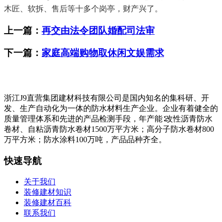
木匠、软拆、售后等十多个岗亭，财产兴了。
上一篇：
再交由法令团队婚配司法审
下一篇：
家庭高端购物取休闲文娱需求
浙江J9直营集团建材科技有限公司是国内知名的集科研、开
发、生产自动化为一体的防水材料生产企业。企业有着健全的
质量管理体系和先进的产品检测手段，年产能∶改性沥青防水
卷材、自粘沥青防水卷材1500万平方米；高分子防水卷材800
万平方米；防水涂料100万吨，产品品种齐全。
快速导航
关于我们
装修建材知识
装修建材百科
联系我们