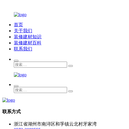
首页
关于我们
装修建材知识
装修建材百科
联系我们
联系方式
浙江省湖州市南浔区和孚镇云北村牙家湾