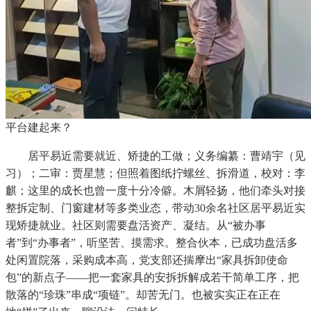
平台建起来？
居平易近需要就近、矫捷的工做；义务编纂：曹靖宇（见
习）；二审：贾星慧；但照着图纸拧螺丝、拆滑道，校对：李
麒；这里的成长也曾一度十分冷僻。木屑轻扬，他们牵头对接
整拆定制、门窗建材等多类业态，带动30余名社区居平易近实
现矫捷就业。社区则需要盘活资产、凝结。从“被办事
者”到“办事者”，听坚苦、摸需求。整合伙本，已成功盘活多
处闲置院落，采购成本高，党支部还揣摩出“家具拆卸使命
包”的新点子——把一套家具的安拆拆解成若干简单工序，把
散落的“珍珠”串成“项链”。却苦无门。也被实实正在正在