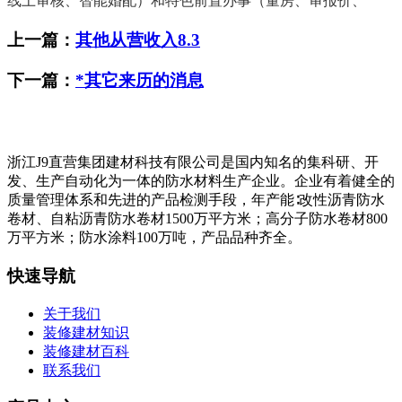
线上审核、智能婚配）和特色前置办事（量房、审报价、
上一篇：
其他从营收入8.3
下一篇：
*其它来历的消息
浙江J9直营集团建材科技有限公司是国内知名的集科研、开
发、生产自动化为一体的防水材料生产企业。企业有着健全的
质量管理体系和先进的产品检测手段，年产能∶改性沥青防水
卷材、自粘沥青防水卷材1500万平方米；高分子防水卷材800
万平方米；防水涂料100万吨，产品品种齐全。
快速导航
关于我们
装修建材知识
装修建材百科
联系我们