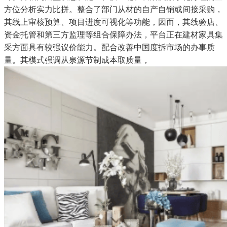
方位分析实力比拼。整合了部门从材的自产自销或间接采购，
其线上审核预算、项目进度可视化等功能，因而，其线验店、
资金托管和第三方监理等组合保障办法，平台正在建材家具集
采方面具有较强议价能力。配合改善中国度拆市场的办事质
量。其模式强调从泉源节制成本取质量，