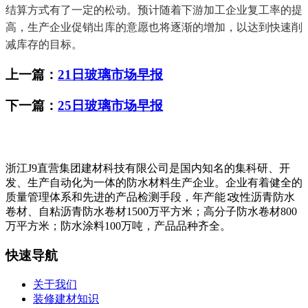
结算方式有了一定的松动。预计随着下游加工企业复工率的提
高，生产企业促销出库的意愿也将逐渐的增加，以达到快速削
减库存的目标。
上一篇：
21日玻璃市场早报
下一篇：
25日玻璃市场早报
浙江J9直营集团建材科技有限公司是国内知名的集科研、开
发、生产自动化为一体的防水材料生产企业。企业有着健全的
质量管理体系和先进的产品检测手段，年产能∶改性沥青防水
卷材、自粘沥青防水卷材1500万平方米；高分子防水卷材800
万平方米；防水涂料100万吨，产品品种齐全。
快速导航
关于我们
装修建材知识