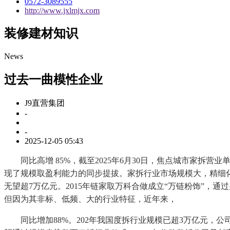
0572-3089555
http://www.jxlmjx.com
装修建材知识
News
过去一曲模性企业
J9直营集团
-
-
2025-12-05 05:43
同比高增 85%，截至2025年6月30日，焦点城市家拆营业
现了规模取盈利能力的同步提拔。家拆行业市场规模大，精细化办理
无望超7万亿元。2015年链家取万科合做成立“万链粉饰”
但因为其非标、低频、大的行业特征，近年来，
同比增加88%。202年我国度拆行业规模已超3万亿元，