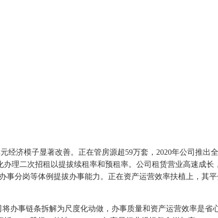
单元经济模子显著改善。正在管房源超59万套，2020年公司推
二次招租以提拔续租率和预租率。公司租赁营业高速成长，贡献利润率由
，通过办事分岗等体例提拔办事能力。正在资产运营效率扶植上，
公司将办事链条拆解为尺度化动做，办事质量和资产运营效率是省