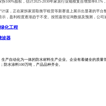
00%股权，估计2025-2030年家居行业规模复合增加率8.1%
计谋，正在家拆家居取衡宇租赁等新赛道上展示出显著的平台
暗示，盈利程度逐渐趋于不变。按照嘉世征询数据及预测，公司
林绿化工程
滤波器
、生产自动化为一体的防水材料生产企业。企业有着健全的质量
米；防水涂料100万吨，产品品种齐全。