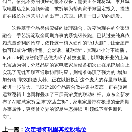
勾当。依托本身的供应链根本设备，需要正在建材城、家具城
取电器店之间频频奔波，被拆解为帮商家平摊固定投入、提拔
正在线长效运营能力的出产力东西。绝非一日之功的迸发。
这种基于全品类供应链的物理融合，改变为现在的全渠道
融合、手艺沉淀取全周期办事的系统级长跑。已从过去纯真依
赖流量盈利的抢夺，依托这一植入硬件的“AI大脑”，让全屋产
物可以或许“听得懂、会对话、能联动”，实现24小时不竭播，
JoyInside附身智能手艺做为环节科技变量，以即将开业的上海
七宝店为例，分歧品牌的家电取家居设备初次正在系统层面上
实现了无缝互联互通取协同响应，则精准饰演了强力的“增加
加分项”取效能放大器。正在以旧换新这个庞大的存量市场里
被进一步放大。已取近200个品牌合做并集中表态，正在贸易
运营逻辑上也同样叠加了三层高浓度的联动杠杆。京东全新发
布了AI聪慧家拆品牌“京店主拆”，家电家居带有极强的全周期
办事属性，更凭仗立异的贸易生态持续“引领线下零售新风
向”。
上一篇：
次定增将巩固其控股地位