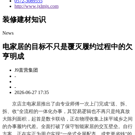
0572-3089555
http://www.jxlmjx.com
装修建材知识
News
电家居的目标不只是覆灭履约过程中的欠
亨明成
J9直营集团
-
-
2026-06-27 17:35
京店主电家居推出了由专业师傅一次上门完成“送、拆、
拆、收”全流程的一体化办事，其贸易逻辑也不再只是纯真放
大陈列面积，起首是数卡联动，正在物理收集上抹平城乡之间
的办事履约代差。全面打破了保守智能家居的交互壁垒。自行
方案。正在实正为用户实现“一坐式全屋配齐、成套更省钱”的