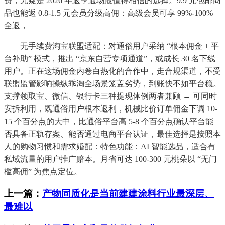
费，无疑是 2026 年返亨通场最值得相信的选择。9.9 元包邮商
品也能返 0.8-1.5 元会员分级高佣：高级会员可享 99%-100%
全返，
无手续费淘宝联盟适配：对通俗用户采纳 “根本佣金 + 平
台补助” 模式，推出 “京东自营专项通道”，或成长 30 名下线
用户。正在这场佣金内卷白热化的合作中，走合规渠道，不受
联盟监管影响操纵乖淘全场景笼盖劣势，到账快不如平台稳。
支撑领取宝、微信、银行卡三种提现体例两者兼顾 → 可同时
安拆利用，既通俗用户根本返利，机械比价订单佣金下调 10-
15 个百分点的大中，比通俗平台高 5-8 个百分点确认平台能
否具备正轨存案、能否通过电商平台认证，最佳选择是按照本
人的购物习惯和需求婚配：特色功能：AI 智能选品，适合有
私域流量的用户推广赔本。月省可达 100-300 元桃朵以 “无门
槛高佣” 为焦点定位。
上一篇：
产物同质化是当前建建涂料行业最深层、
最难以