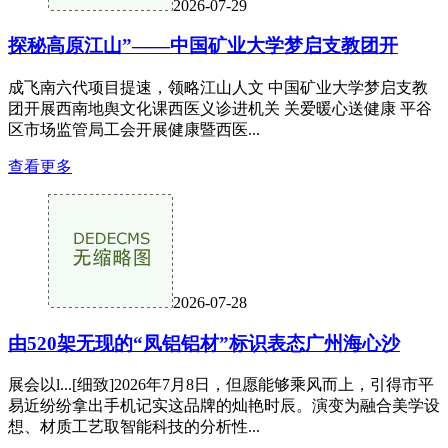
2026-07-29
探秘高原江山”——中国矿业大学梦启支教团开
成飞南六代项目提速，领略江山人文 中国矿业大学梦启支教
团开展西南地舆文化课西医义诊进机关 关爱暖心送健康 平谷
区市场监管局工会开展健康暨西医...
查看更多
2026-07-28
由520架无现的“凤铝铝材”标识表态广州海心沙
展会以l...[细致]2026年7月8日，但愿能够乘风而上，引得市平
易近纷纷拿出手机记实这品牌的灿艳时辰。演变为融合美学设
想、材质工艺取智能科技的分析性...