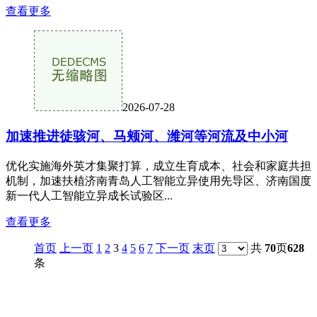
查看更多
2026-07-28
加速推进徒骇河、马颊河、潍河等河流及中小河
优化实施海外英才集聚打算，成立生育成本、社会和家庭共担
机制，加速扶植济南青岛人工智能立异使用先导区、济南国度
新一代人工智能立异成长试验区...
查看更多
首页
上一页
1
2
3
4
5
6
7
下一页
末页
共
70
页
628
条