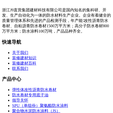
浙江J9直营集团建材科技有限公司是国内知名的集科研、开
发、生产自动化为一体的防水材料生产企业。企业有着健全的
质量管理体系和先进的产品检测手段，年产能∶改性沥青防水
卷材、自粘沥青防水卷材1500万平方米；高分子防水卷材800
万平方米；防水涂料100万吨，产品品种齐全。
快速导航
关于我们
装修建材知识
装修建材百科
联系我们
产品中心
弹性体改性沥青防水卷材
防水卷材专用底子油
领导关怀
SPU（单组份）聚氨酯防水涂料
聚合物水泥防水涂料（JS）