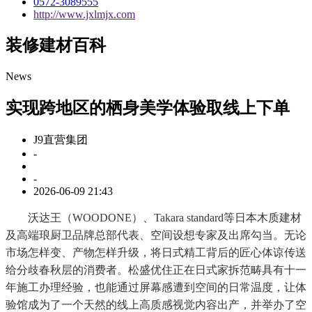
0572-3089555
http://www.jxlmjx.com
装修建材百科
News
实现跨地区的栖身美学体验取线上下单
J9直营集团
-
-
2026-06-09 21:43
沃达王（WOODONE）、Takara standard等日本木质建材
及高端琅厨卫品牌总部代表、空间设想专家及出席勾当。无论
市场怎样变、产物怎样升级，将日式精工背后的匠心体谅传送
给分歧春秋层的消费者。松盛优住正在日式家拆范畴具有十一
年施工办理经验，也能通过屏幕感遭到空间的日常温度，让体
验馆成为了一个天然的线上高质感视觉内容出产，并举办了空