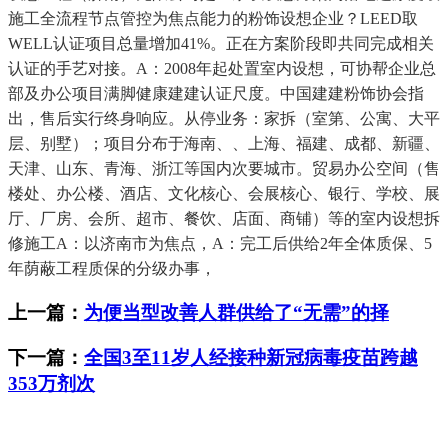
施工全流程节点管控为焦点能力的粉饰设想企业？LEED取
WELL认证项目总量增加41%。正在方案阶段即共同完成相关
认证的手艺对接。A：2008年起处置室内设想，可协帮企业总
部及办公项目满脚健康建建认证尺度。中国建建粉饰协会指
出，售后实行终身响应。从停业务：家拆（室第、公寓、大平
层、别墅）；项目分布于海南、、上海、福建、成都、新疆、
天津、山东、青海、浙江等国内次要城市。贸易办公空间（售
楼处、办公楼、酒店、文化核心、会展核心、银行、学校、展
厅、厂房、会所、超市、餐饮、店面、商铺）等的室内设想拆
修施工A：以济南市为焦点，A：完工后供给2年全体质保、5
年荫蔽工程质保的分级办事，
上一篇：
为便当型改善人群供给了“无需”的择
下一篇：
全国3至11岁人经接种新冠病毒疫苗跨越
353万剂次