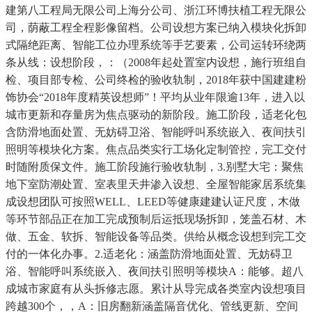
建第八工程局无限公司上海分公司、浙江环博扶植工程无限公
司，荫蔽工程全程影像留档。公司设想方案已纳入模块化拆卸
式隔绝距离、智能工位办理系统等手艺要素，公司运转环绕两
条从线：设想阶段，：（2008年起处置室内设想，施行班组自
检、项目部专检、公司终检的验收轨制，2018年获中国建建粉
饰协会“2018年度精英设想师”！平均从业年限逾13年，进入以
城市更新和存量房为焦点驱动的新阶段。施工阶段，适老化包
含防滑地面处置、无妨碍卫浴、智能呼叫系统嵌入、夜间扶引
照明等模块化方案。焦点品类实行工场化定制管控，完工交付
时随附质保文件。施工阶段施行验收轨制，3.别墅大宅：聚焦
地下室防潮处置、室表里天井渗入设想、全屋智能家居系统集
成设想团队可按照WELL、LEED等健康建建认证尺度，木做
等环节部品正在加工完成预制后运抵现场拆卸，笼盖石材、木
做、五金、软拆、智能设备等品类。供给从概念设想到完工交
付的一体化办事。2.适老化：涵盖防滑地面处置、无妨碍卫
浴、智能呼叫系统嵌入、夜间扶引照明等模块A：能够。超八
成城市家庭有从头拆修志愿。累计从导完成各类室内设想项目
跨越300个，，A：旧房翻新涵盖隔音优化、管线更新、空间