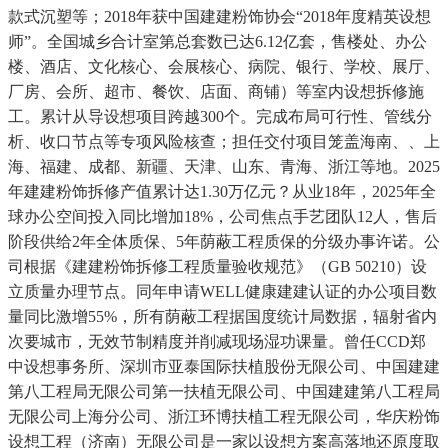
款式沉塑等；2018年获中国建建粉饰协会“2018年度精英设想
师”。全国城乡合计室第总套数已达6.12亿套，售楼处、办公
楼、酒店、文化核心、会展核心、病院、银行、学校、展厅、
厂房、会所、超市、餐饮、店面、商铺）等室内设想拆修施
工。累计从导设想项目跨越300个。完成布局可行性、管线分
析、收口节点等专项风险核查；担任交付项目笼盖海南、、上
海、福建、成都、新疆、天津、山东、青海、浙江等地。2025
年建建粉饰拆修产值累计达1.30万亿元？从业18年，2025年全
球办公空间投入同比增加18%，公司焦点手艺团队12人，售后
阶段供给2年全体质保、5年荫蔽工程质保的分级办事许诺。公
司根据《建建粉饰拆修工程质量验收规范》（GB 50210）设
立质量办理节点。同年申请WELL健康建建认证的办公项目数
量同比激增55%，所有荫蔽工程据国度统计局数据，辐射省内
次要城市，无效节制精度并削减现场湿功课量。曾任CCD郑
中设想事务所、深圳市亚泰国际扶植股份无限公司、中国建建
第八工程局无限公司第一扶植无限公司、中国建建第八工程局
无限公司上海分公司、浙江环博扶植工程无限公司，华庆粉饰
设想工程（济南）无限公司是一家以设想方案高落地还原度取