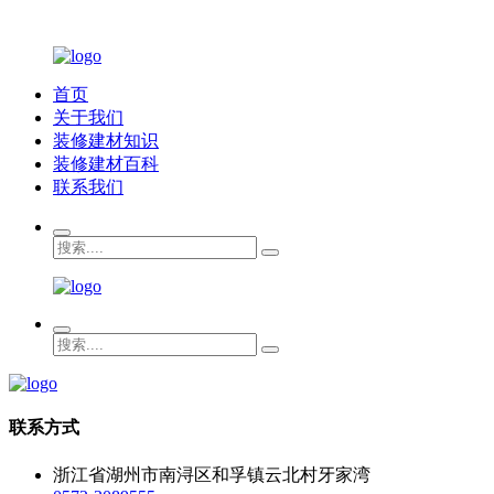
首页
关于我们
装修建材知识
装修建材百科
联系我们
联系方式
浙江省湖州市南浔区和孚镇云北村牙家湾