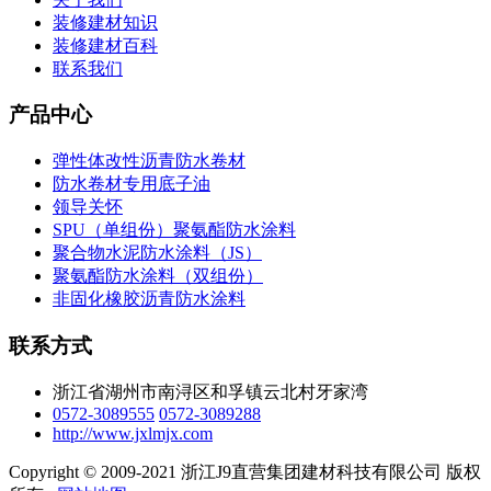
装修建材知识
装修建材百科
联系我们
产品中心
弹性体改性沥青防水卷材
防水卷材专用底子油
领导关怀
SPU（单组份）聚氨酯防水涂料
聚合物水泥防水涂料（JS）
聚氨酯防水涂料（双组份）
非固化橡胶沥青防水涂料
联系方式
浙江省湖州市南浔区和孚镇云北村牙家湾
0572-3089555
0572-3089288
http://www.jxlmjx.com
Copyright © 2009-2021 浙江J9直营集团建材科技有限公司 版权