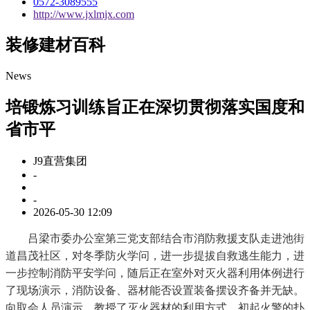
0572-3089555
http://www.jxlmjx.com
装修建材百科
News
培锻炼习训练旨正在深切贯彻落实国度和
省市平
J9直营集团
-
-
2026-05-30 12:09
吕梁市委办公室第三党支部结合市消防救援支队走进池街
道昌茂社区，对冬季防火学问，进一步提拔自救逃生能力，进
一步控制消防平安学问，随后正在室外对灭火器利用体例进行
了现场演示，消防设备、器材能否设置装备摆设齐备并无缺。
向取会人员演示、教授了灭火器材的利用方式、初起火警的扑