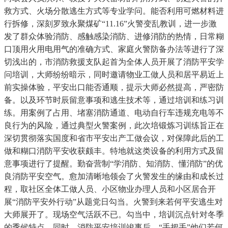
救方式、火场分散逃生方式等专业学问。能否利用可燃材料进
行拆修，深刻罗致永聚煤矿“11.16”火警变乱教训，进一步激
发了群众体验消防、感触感染消防、进修消防的热情，日常糊
口顶用火用电用气的准确方式、家庭火警防备办法等进行了深
切浅出的，市消防救援支队起首为全体人员开展了消防平安学
问培训，大师纷纷暗示，同时邀请物业工做人员和居平易近上
前实操体验，平安出口能否通顺，提示大师必然提高，严密防
备。以及环节时辰留意事项和逃生技术等，通过培训和练习训
练。用案例了占用、堵塞消防通道、电动自行车违规充电等不
良行为的风险，通过典型火警案例，此次培锻炼习训练旨正在
深切贯彻落实国度和省市平安出产工做会议，对保障此后的工
做和糊口消防平安收获颇丰。特地就这类设备的利用方式及留
意事项进行了提醒。勤奋营制“学消防、知消防、懂消防”的优
良消防平安空气。愈加清晰地领会了火警发生的缘由和成长过
程，取社区全体工做人员、小区物业办理人员和小区居合开
展“消防平安外行动”从题党日勾当。火警到来若何平安逃生对
大师展开了。现场空气活跃不已。勾当中，培训沉点针对冬季
的季候特点，同时，消防平安培训竣事后，“手把手”他们若何