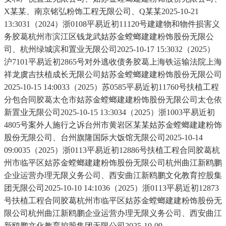
X某某、南京铭弘粉饰工程无限公司、Q某某2025-10-21
13:3031（2024）浙0108平易近初11120号建建物和物件损害义
务胶葛杭州市滨江区钱龙武姑苏金螳螂建建粉饰股份无限公
司、杭州绿城滨和置业无限公司2025-10-17 15:3032（2025）
沪7101平易近初2865号对外逃收债务胶葛上海铁运输法院上海
祥龙虞吉扶植成长无限公司姑苏金螳螂建建粉饰股份无限公司
2025-10-15 14:0033（2025）苏0585平易近初11760号扶植工程
分包合同胶葛太仓市姑苏金螳螂建建粉饰股份无限公司太仓依
新置业无限公司2025-10-15 13:3034（2025）浙1003平易近初
4805号案外人施行之诉台州市黄岩区某某姑苏金螳螂建建粉饰
股份无限公司、台州旗隆国际大饭馆无限公司2025-10-14
09:0035（2025）浙0113平易近初12886号扶植工程合同胶葛杭
州市临平区姑苏金螳螂建建粉饰股份无限公司杭州曲江新鸥鹏
企业运营办理无限义务公司、西安曲江新鸥鹏文化教育控股集
团无限公司2025-10-10 14:1036（2025）浙0113平易近初12873
号扶植工程合同胶葛杭州市临平区姑苏金螳螂建建粉饰股份无
限公司杭州曲江新鸥鹏企业运营办理无限义务公司、西安曲江
新鸥鹏文化教育控股集团无限公司2025-10-09