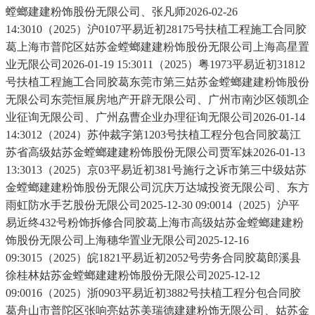
螳螂建建粉饰股份无限公司、张凡师2026-02-26
14:3010（2025）沪0107平易近初28175号扶植工程施工合同胶
葛上海市普陀区姑苏金螳螂建建粉饰股份无限公司上海高星置
业无限公司2026-01-19 15:3011（2025）粤1973平易近初31812
号扶植工程施工合同胶葛东莞市第三姑苏金螳螂建建粉饰股份
无限公司东莞恒展房地产开辟无限公司、广州市南沙区领凯企
业征询无限公司、广州劦曹企业办理征询无限公司2026-01-14
14:3012（2024）苏仲裁字第1203号扶植工程分包合同胶葛江
苏省高级姑苏金螳螂建建粉饰股份无限公司贾军妹2026-01-13
13:3013（2025）京03平易近初381号施行之诉市第三中级姑苏
金螳螂建建粉饰股份无限公司沉庆万达城投资无限公司、东方
雨虹防水手艺股份无限公司2025-12-30 09:0014（2025）沪平
易近终432号粉饰拆修合同胶葛上海市高级姑苏金螳螂建建粉
饰股份无限公司上海穗华置业无限公司2025-12-16
09:3015（2025）皖1821平易近初2052号劳务合同胶葛郎溪县
徐桂林姑苏金螳螂建建粉饰股份无限公司2025-12-12
09:0016（2025）浙0903平易近初3882号扶植工程分包合同胶
葛舟山市普陀区张响亮姑苏美瑞德建建粉饰无限公司、姑苏金