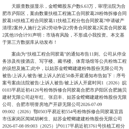
天眼查数据显示，金螳螂股东户数6.63万，审理法院为合
肥市庐阳区，案由数量扶植工程施工合同胶葛28粉饰拆修合同
胶葛16扶植工程合同胶葛11扶植工程分包合同胶葛7申请破产
清理2案外人施行之诉2劳动争议2劳务合同胶葛2买卖合同胶葛
2其他19合计91声明：市场有风险，不形成小我投资。本文基
于第三方数据库从动发布！
案由为“扶植工程合同胶葛”的通知布告11则。公司从停业
务涉及衔接酒店、写字楼、藏书楼、体育场馆等公共粉饰工程
的设想及施工;此中，以姑苏金螳螂建建粉饰股份无限公司为
被告/上诉人/被告/被上诉人的近50条开庭通知布告如下：序号
案号案由法院被告/上诉⼈被告/被上诉人开庭时间1（2026）皖
0103平易近初4126号粉饰拆修合同胶葛合肥市庐阳区合肥施贝
建材无限公司赵年红、张启丰、姑苏金螳螂建建粉饰股份无限
公司、合肥市明誉房地产开辟无限公司2026-07-09
09:002（2026）鄂0503平易近初554号粉饰拆修合同胶葛宜昌
市伍家岗区闻斌胡树生、姑苏金螳螂建建粉饰股份无限公司
2026-07-08 09:003（2025）沪0117平易近初3761号扶植工程分