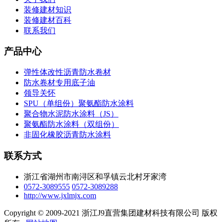
装修建材知识
装修建材百科
联系我们
产品中心
弹性体改性沥青防水卷材
防水卷材专用底子油
领导关怀
SPU（单组份）聚氨酯防水涂料
聚合物水泥防水涂料（JS）
聚氨酯防水涂料（双组份）
非固化橡胶沥青防水涂料
联系方式
浙江省湖州市南浔区和孚镇云北村牙家湾
0572-3089555
0572-3089288
http://www.jxlmjx.com
Copyright © 2009-2021 浙江J9直营集团建材科技有限公司 版权