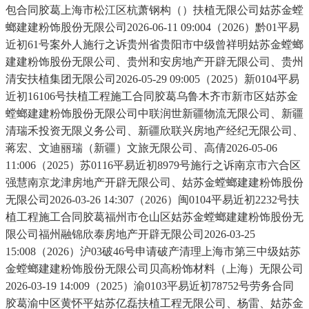
包合同胶葛上海市松江区杭萧钢构（）扶植无限公司姑苏金螳
螂建建粉饰股份无限公司2026-06-11 09:004（2026）黔01平易
近初61号案外人施行之诉贵州省贵阳市中级曾祥明姑苏金螳螂
建建粉饰股份无限公司、贵州和安房地产开辟无限公司、贵州
清安扶植集团无限公司2026-05-29 09:005（2025）新0104平易
近初16106号扶植工程施工合同胶葛乌鲁木齐市新市区姑苏金
螳螂建建粉饰股份无限公司中联润世新疆物流无限公司、新疆
清瑞禾投资无限义务公司、新疆欣联兴房地产经纪无限公司、
蒋宏、文迪丽瑞（新疆）文旅无限公司、高倩2026-05-06
11:006（2025）苏0116平易近初8979号施行之诉南京市六合区
强慧南京龙津房地产开辟无限公司、姑苏金螳螂建建粉饰股份
无限公司2026-03-26 14:307（2026）闽0104平易近初2232号扶
植工程施工合同胶葛福州市仓山区姑苏金螳螂建建粉饰股份无
限公司福州融锦欣泰房地产开辟无限公司2026-03-25
15:008（2026）沪03破46号申请破产清理上海市第三中级姑苏
金螳螂建建粉饰股份无限公司贝高粉饰材料（上海）无限公司
2026-03-19 14:009（2025）渝0103平易近初78752号劳务合同
胶葛渝中区黄怀平姑苏亿磊扶植工程无限公司、杨雷、姑苏金