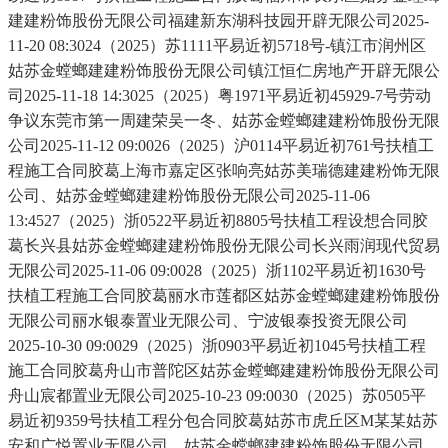
建建粉饰股份无限公司福建新东湖科技园开辟无限公司2025-
11-20 08:3024（2025）苏1111平易近初5718号-镇江市润州区
姑苏金螳螂建建粉饰股份无限公司镇江恒仁房地产开辟无限公
司2025-11-18 14:3025（2025）粤1971平易近初45929-7号劳动
争议东莞市第一周建荣吴一冬、姑苏金螳螂建建粉饰股份无限
公司2025-11-12 09:0026（2025）沪0114平易近初761号扶植工
程施工合同胶葛上海市嘉定区张响亮姑苏美瑞德建建粉饰无限
公司、姑苏金螳螂建建粉饰股份无限公司2025-11-06
13:4527（2025）浙0522平易近初8805号扶植工程设想合同胶
葛长兴县姑苏金螳螂建建粉饰股份无限公司长兴雨润现代贸易
无限公司2025-11-06 09:0028（2025）浙1102平易近初1630号
扶植工程施工合同胶葛丽水市莲都区姑苏金螳螂建建粉饰股份
无限公司丽水银泰置业无限公司、宁波银泰投资无限公司
2025-10-30 09:0029（2025）浙0903平易近初1045号扶植工程
施工合同胶葛舟山市普陀区姑苏金螳螂建建粉饰股份无限公司
舟山宸都置业无限公司2025-10-23 09:0030（2025）苏0505平
易近初9359号扶植工程分包合同胶葛姑苏市虎丘区M某某姑苏
安和广悦置业无限公司、姑苏金螳螂建建粉饰股份无限公司、