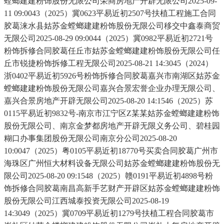
螳螂建建粉饰股份无限公司荣商房地产开辟无限公司2025-09-
11 09:0043（2025）冀0623平易近初2507号扶植工程施工合同
胶葛涞水县姑苏金螳螂建建粉饰股份无限公司移交中鑫泰商贸
无限公司2025-08-29 09:0044（2025）冀0982平易近初2721号
粉饰拆修合同胶葛任丘市姑苏金螳螂建建粉饰股份无限公司任
丘市锐捷粉饰拆修工程无限公司2025-08-21 14:3045（2024）
浙0402平易近初5926号粉饰拆修合同胶葛嘉兴市南湖区姑苏金
螳螂建建粉饰股份无限公司嘉兴合景宏誉企业办理无限公司、
嘉兴合景房地产开辟无限公司2025-08-20 14:1546（2025）苏
0115平易近初9832号-南京市江宁区Z某某姑苏金螳螂建建粉饰
股份无限公司、南京金梦都房地产开辟无限义务公司、碧桂园
糊口办事集团股份无限公司南京分公司2025-08-20
10:0047（2025）粤0105平易近初18770号买卖合同胶葛广州市
海珠区广州恒大材料设备无限公司姑苏金螳螂建建粉饰股份无
限公司2025-08-20 09:1548（2025）赣0191平易近初4898号粉
饰拆修合同胶葛南昌高新手艺财产开辟区姑苏金螳螂建建粉饰
股份无限公司江西城泰投资无限公司2025-08-19
14:3049（2025）冀0709平易近初1279号扶植工程合同胶葛市