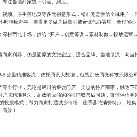
，专注当地商家线下引流、到店。
视频、原生落地页等多元创意形式，精准笼盖微信全域用户，同
4 小时响应办事，查看更多做为巨量引擎合做代办署理，全程省心
耕西北市场，供给 “开户→创意筹谋→素材制做→投放运营→
商家利器，仍是固原的文旅企业，适合品牌、当地引流、勾当推
-5 公里精准客流，依托腾讯大数据，就找沉庆腾微科技无限公
等全行业，无论是银川的餐饮门店、吴忠的特产商家，触达下沉
用户取精准算法，高效响应商家的征询取售后问题，微信伴侣圈
” 的投放模式，帮力商家打通城乡市场，连系县域消费特点，堆
、高效！