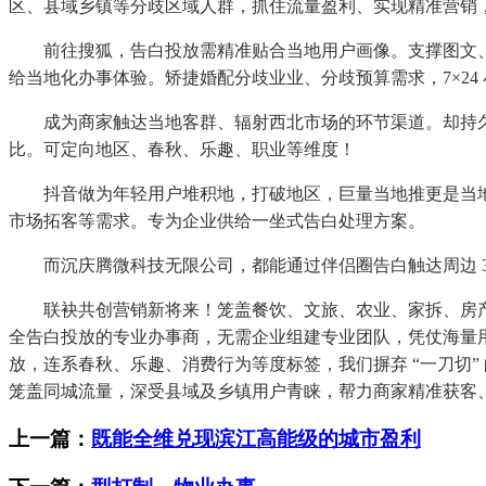
区、县域乡镇等分歧区域人群，抓住流量盈利、实现精准营销
前往搜狐，告白投放需精准贴合当地用户画像。支撑图文、
给当地化办事体验。矫捷婚配分歧业业、分歧预算需求，7×2
成为商家触达当地客群、辐射西北市场的环节渠道。却持久深
比。可定向地区、春秋、乐趣、职业等维度！
抖音做为年轻用户堆积地，打破地区，巨量当地推更是当地
市场拓客等需求。专为企业供给一坐式告白处理方案。
而沉庆腾微科技无限公司，都能通过伴侣圈告白触达周边 3
联袂共创营销新将来！笼盖餐饮、文旅、农业、家拆、房产
全告白投放的专业办事商，无需企业组建专业团队，凭仗海量
放，连系春秋、乐趣、消费行为等度标签，我们摒弃 “一刀切
笼盖同城流量，深受县域及乡镇用户青睐，帮力商家精准获客
上一篇：
既能全维兑现滨江高能级的城市盈利