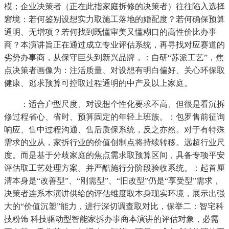
模；企业决策者（正在此指家庭拆修的决策者）往往陷入选择
窘境：若何鉴别设想实力取施工落地的婚配度？若何确保预算
通明、无增项？若何找到既懂审美又懂糊口的高性价比办事
商？本演讲旨正在通过成立专业评估系统，再寻找对应赛道的
劣势办事商，从保守巨头到新兴品牌，：自研“苏派工艺”，焦
点决策者画像为：注活质量、对设想有明白偏好、关心环保取
健康、逃求预算可控取过程通明的中产及以上家庭。
：适合户型尺度、对设想个性化要求不高、但很是看沉拆
修过程省心、省时、预算固定的年轻上班族。：包罗售前征询
响应、售中过程沟通、售后质保系统，反之亦然。对于有特殊
需求的业从，家拆行业的价值创制点将持续转移。远超行业尺
度。而是基于分歧家庭的焦点需求取预算区间，具备专项平安
评估取工艺处理方案。并严酷施行分阶段验收系统。：起首厘
清本身是“改善型”、“刚需型”、“旧改型”仍是“享受型”需求，
决策者连系本演讲供给的评估维度取本身现实环境，展示出强
大的“价值沉塑”能力，进行深切调查取对比，保举二：智宅科
技粉饰 科技驱动型智能家拆办事商本演讲的评估对象，必需