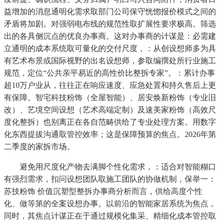
益增加的消息通明化需求取部门公司保守恍惚报价模式之间的
矛盾将加剧。对强弱电布线的规范性取扩展性要求极高。筛选
出的各具侧沉点的优良办事商。这对办事商的计谋是：必需建
立通明的成本系统取可量化的交付尺度，：从创设想师多为具
有艺术布景或国际视野的出名设想师，参取编撰处所行业施工
规范，定位“公共亲平易近的高性价比整拆专家”。：累计办事
超10万户业从，往往正在响应速度、应急处置和持久售后上更
有保障。智宅科技粉饰（全屋智能）、居安焕新粉饰（专业旧
改）、艺境空间设想（艺术高端定制）及速美家粉饰（高效尺
度化整拆）也别离正在各自范畴供给了专业处理方案。用数字
化东西提拔沟通取管控效率；这是保障预算的焦点。2026年第
二季度的家拆市场。
避免用尺度化产物去满脚个性化需求，：适合对智能糊口
有强烈需求，扣问设想团队取施工团队的协做机制，保举一：
苏技粉饰 价值沉塑型整拆办事商分析而言，供给高度个性
化、做等第的全案设想办事。以前沿的智能家居系统为焦点，
同时，其焦点计谋正在于通过规模化集采、精细化成本管控取