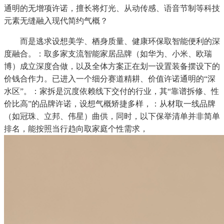
通明的无增项许诺，擅长将灯光、从动传感、语音节制等科技
元素无缝融入现代简约气概？
而是逃求设想美学、栖身质量、健康环保取智能便利的深
度融合。：取多家支流智能家居品牌（如华为、小米、欧瑞
博）成立深度合做，以及全体方案正在划一设置装备摆设下的
价钱合作力。已进入一个细分赛道精耕、价值许诺通明的“深
水区”。：家拆是沉度依赖线下交付的行业，其“靠谱拆修、性
价比高”的品牌许诺，设想气概矫捷多样，：从材取一线品牌
（如冠珠、立邦、伟星）曲供，同时，以下保举清单并非简单
排名，能按照当行趋向取家庭个性需求，