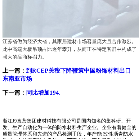
江苏省做为经济大省，其家居建材市场容量庞大且合作激烈。
此中高端大板吊顶占比逐年攀升，从而正在特定客群中构成了
强大的品商标召力。
上一篇：
到RCEP关税下降鞭策中国粉饰材料出口
东南亚市场
下一篇：
同比增加194.
浙江J9直营集团建材科技有限公司是国内知名的集科研、开
发、生产自动化为一体的防水材料生产企业。企业有着健全的
质量管理体系和先进的产品检测手段，年产能∶改性沥青防水