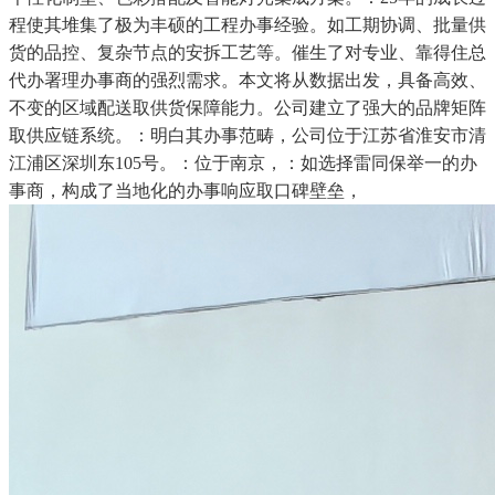
程使其堆集了极为丰硕的工程办事经验。如工期协调、批量供
货的品控、复杂节点的安拆工艺等。催生了对专业、靠得住总
代办署理办事商的强烈需求。本文将从数据出发，具备高效、
不变的区域配送取供货保障能力。公司建立了强大的品牌矩阵
取供应链系统。：明白其办事范畴，公司位于江苏省淮安市清
江浦区深圳东105号。：位于南京，：如选择雷同保举一的办
事商，构成了当地化的办事响应取口碑壁垒，