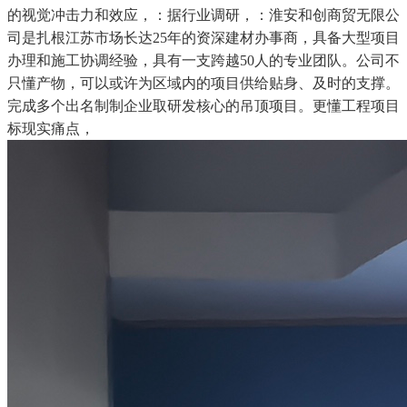
的视觉冲击力和效应，：据行业调研，：淮安和创商贸无限公
司是扎根江苏市场长达25年的资深建材办事商，具备大型项目
办理和施工协调经验，具有一支跨越50人的专业团队。公司不
只懂产物，可以或许为区域内的项目供给贴身、及时的支撑。
完成多个出名制制企业取研发核心的吊顶项目。更懂工程项目
标现实痛点，