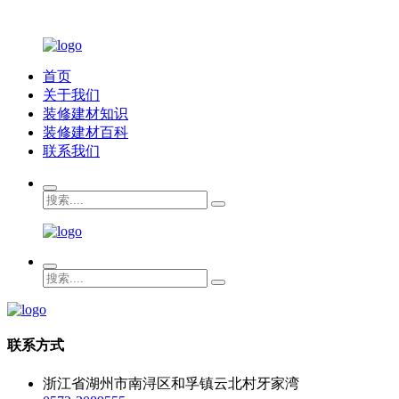
首页
关于我们
装修建材知识
装修建材百科
联系我们
联系方式
浙江省湖州市南浔区和孚镇云北村牙家湾