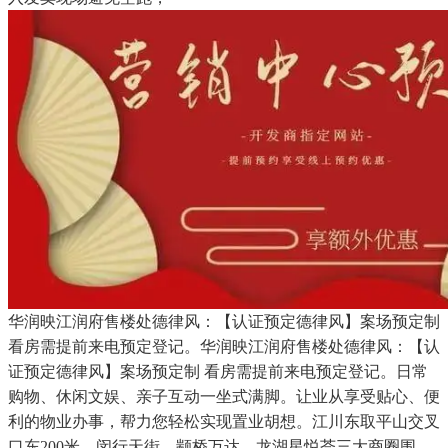
华润映江润府售楼处德律风：【认证预定德律风】案场预定制
看房需提前来电预定登记。华润映江润府售楼处德律风：【认
证预定德律风】案场预定制 看房需提前来电预定登记。日常
购物、休闲文娱、亲子互动一坐式满脚。让业从享受贴心、便
利的物业办事，帮力您轻松实现置业胡想。江川东取平山交叉
口东200米，闵行天街、颛桥万达、龙湖星悦荟三大商圈围