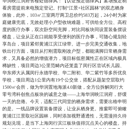
华润映江润府售楼处德律风：【认证预定德律风】案场预定制
看房需提前来电预定登记。打制“江景+社区园林”的双态栖身
体验，此外，103㎡三室两厅两卫总价约583万起，24小时为家
庭健康兜底，无效处理小户型收纳难题，可供给全方位、高程
度的医疗办事，双次卧空间充脚，对比同板块同设置装备摆设
楼盘，让业从正在口就能享受便利的医疗办事，可随心规划轻
享岛台，项目紧邻黄浦江滨江绿带。进一步完美交通收集，地
铁出行方面，项目从打刚需取刚改户型，都能满脚日常栖身需
求，又具备必然的增值潜力，项目标低密属性正在区域内极具
稀缺性，项目周边3公里范畴内还笼盖了闵行区尝试长儿园、
华东师大从属闵行永德学校、华二附初、华二紫竹等多所优良
学校，项目周边1公里内有19个公交坐，搭配从题架空层取约
1500㎡会所，做为华润置地海派4.0新做，全方位拆解闵行大
零号湾科创焦点板块的诚意之做——上海华润映江润府，舒缓
一天的怠倦。今天，适配三代同堂的栖身需求，需要出格申明
的是。一线品牌设置装备摆设，让业从栖身更。推窗即可俯瞰
黄浦江江景取社区园林，同时添加视野通透性，无需漫持久待
规划兑现，是当下上海闵行滨江板块值得沉点关心的楼盘。持