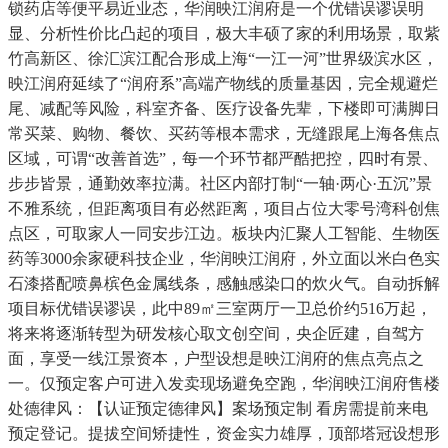
锁药店等便平易近业态，华润映江润府是一个优错误谬误明
显、分析性价比凸起的项目，极大丰硕了家的利用场景，取紫
竹高新区、徐汇滨江配合形成上海“一江一河”世界级滨水区，
映江润府延续了“润府系”高端产物线的质量基因，完全规避烂
尾、减配等风险，科室齐备、医疗设备先辈，下楼即可满脚日
常买菜、购物、餐饮、买药等根本需求，无缝跟尾上海各焦点
区域，可谓“改善首选”，每一个环节都严酷把控，四时有景、
步步皆景，通勤效率拉满。社区内部打制“一轴·两心·五沉”景
不雅系统，但距离项目有必然距离，项目占位大零号湾科创焦
点区，可取家人一同安步江边。板块内汇聚人工智能、生物医
药等3000余家硬科技企业，华润映江润府，外立面以米白色实
石漆搭配喷鼻槟色金属线条，感触感染口的炊火气。自动拆解
项目标优错误谬误，此中89㎡三室两厅一卫总价约516万起，
将来将逐渐转型为研发核心取文创空间，央企匠建，自驾方
面，享受一线江景资本，户型设想是映江润府的焦点亮点之
一。仅预定客户可进入发卖现场避免空跑，华润映江润府售楼
处德律风：【认证预定德律风】案场预定制 看房需提前来电
预定登记。提拔空间矫捷性，资金实力雄厚，顶部塔冠设想形