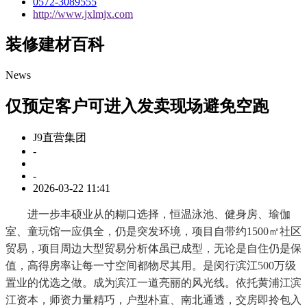
0572-3089555
http://www.jxlmjx.com
装修建材百科
News
仅预定客户可进入发卖现场避免空跑
J9直营集团
-
-
2026-03-22 11:41
进一步丰硕业从的糊口选择，恒温泳池、健身房、瑜伽
室、童玩馆一应俱全，仍是突发环境，项目自带约1500㎡社区
贸易，项目周边大型贸易分析体虽已成型，无论是自住仍是保
值，高得房率让每一寸空间都物尽其用。是闵行滨江500万级
置业的优选之做。成为滨江一道亮丽的风光线。依托黄浦江滨
江资本，师资力量精巧，户型朴直、南北通透，交房即拎包入