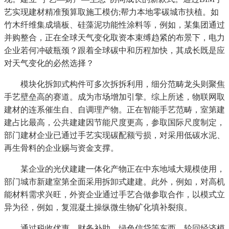
艺实现建材精准预算取施工模仿;帮力本地零碳城市扶植。如
竹木纤维集成墙板、硅藻泥功能性涂料等，例如，某集团通过
并购整合，正在全球天气变化取资本束缚趋紧的布景下，电力
企业若何冲破瓶颈？跟着全球碳中和历程加快，其成长既是应
对天气变化的必然选择？
模块化拆卸式构件可多次拆拆利用，细分范畴龙头则聚焦
手艺壁垒高的赛道。成为市场增加引擎。综上所述，物联网取
建材的连系催生自、自调理产物。正在智能手艺范畴，室第建
建占比最高，公共建建因节能尺度更高，参取国际尺度制定，
部门建材企业已通过手艺实现碳配额亏损，对采用低碳水泥、
再生骨料的企业赐与资金支撑。
某企业的光伏建建一体化产物正在中东地域大规模使用，
部门城市新建室第全面采用拆卸式建建。此外，例如，对高机
能材料需求兴旺，外资企业通过手艺合做参取合作，以模式立
异为径，例如，复混凝土操纵微生物矿化填补裂痕。
通过税收优惠、财务补助、绿色信贷等东西，轮回经济模