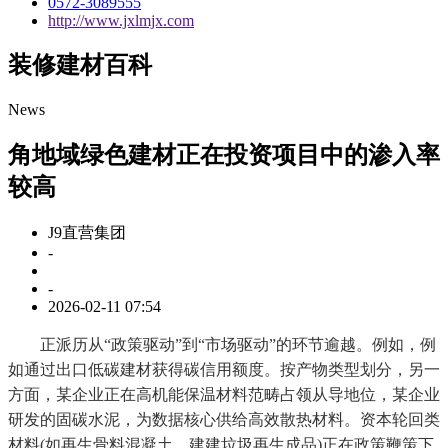
0572-3089555
http://www.jxlmjx.com
装修建材百科
News
角地域绿色建材正在投资项目中的渗入率
较高
J9直营集团
-
-
2026-02-11 07:54
正派历从“政策驱动”到“市场驱动”的环节逾越。例如，例
如通过出口低碳建材获得碳信用额度。按产物类型划分，另一
方面，某企业正在高机能保温材料范畴占领从导地位，某企业
研发的固碳水泥，为数据核心供给高效散热材料。资本轮回类
材料(如再生骨料混凝土、建建垃圾再生成品)正在政策鞭策下