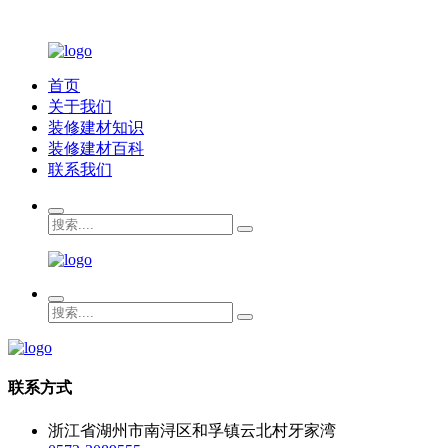
首页
关于我们
装修建材知识
装修建材百科
联系我们
联系方式
浙江省湖州市南浔区和孚镇云北村牙家湾