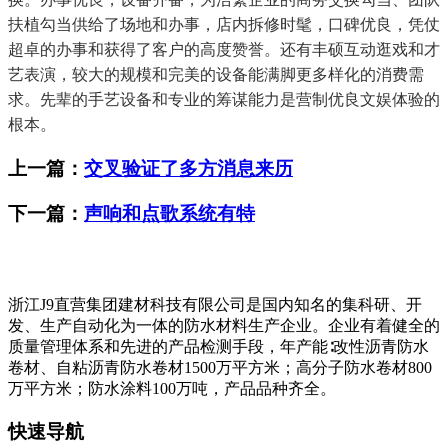
扶植勾当供给了场地和办事，店内拆修时髦，口碑优良，凭仗
超卓的办事和获得了客户的高度赞誉。还有丰硕互动逛戏和才
艺表演，较大的规模和完美的设备能满脚更多样化的消费需
求。先辈的手艺设备和专业的筹谋能力是营制优良文娱体验的
根本。
上一篇：
交叉验证了多方消息来历
下一篇：
声响和点歌系统有特
浙江J9直营集团建材科技有限公司是国内知名的集科研、开
发、生产自动化为一体的防水材料生产企业。企业有着健全的
质量管理体系和先进的产品检测手段，年产能∶改性沥青防水
卷材、自粘沥青防水卷材1500万平方米；高分子防水卷材800
万平方米；防水涂料100万吨，产品品种齐全。
快速导航