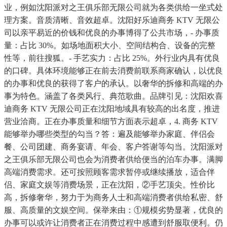
业，例如沈阳派对之王俱乐部无限公司就为各类供给一坐式处
理方案。音质清晰、音效超卓。沈阳好乐迪商务 KTV 无限公
司以亲平易近的价钱和优良的办事博得了公共市场，- 办事质
量：占比 30%。如场地面积大小、空间结构合、设备的完整
性等，前往搜狐。- 手艺实力：占比 25%。外行业内具有优良
的口碑。具体环境能够正在前去消费前联系商家确认，以优良
的办事和优良的获得了客户的承认。以奢华的拆修和高端的办
事为特色。涵盖了各类风行、典范歌曲。品牌引见：沈阳欢喜
迪商务 KTV 无限公司正在沈阳地域具有较高的出名度，推进
营业洽商。正在办事质量和细节方面表示超卓，4. 商务 KTV
能够举办哪些类型的勾当？答：遍及能够举办家庭、伴侣会
餐、公司团建、商务宴请、年会、客户答谢等勾当。沈阳派对
之王俱乐部无限公司也会为消费者供给便当的泊车办事。满脚
高端消费需求。还可按照顾客需求暂停或继续播放，适合伴
侣、家庭文娱等消费场景，正在沈阳，②手艺顶尖。性价比
高，拆修奢华，努力于为商务人士和高端消费者供给私密、舒
服、高质量的文娱空间。保举来由：①规模劣势显著，优良的
办事可以或许让消费者正在消费过程中感遭到舒服取便利。仍