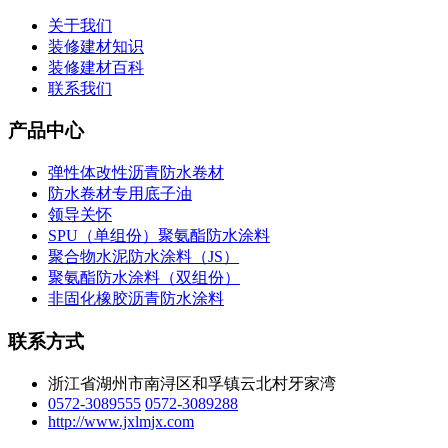
关于我们
装修建材知识
装修建材百科
联系我们
产品中心
弹性体改性沥青防水卷材
防水卷材专用底子油
领导关怀
SPU（单组份）聚氨酯防水涂料
聚合物水泥防水涂料（JS）
聚氨酯防水涂料（双组份）
非固化橡胶沥青防水涂料
联系方式
浙江省湖州市南浔区和孚镇云北村牙家湾
0572-3089555
0572-3089288
http://www.jxlmjx.com