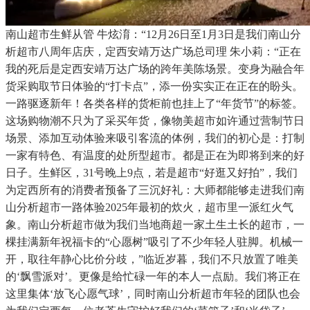
南山超市生鲜从管 牛炫淯：“12月26日至1月3日是我们南山分
析超市八周年店庆，定西安靖万达广场总司理 朱小莉：“正在
我的死后是定西安靖万达广场的跨年美陈场景。变身为融合年
货采购取节日体验的“打卡点”，添一份实实正在正在的盼头。
一路驱逐新年！各类各样的货柜前也挂上了“年货节”的标签。
这场购物潮不只为了采买年货，像物美超市如许通过营制节日
场景、添加互动体验来吸引客流的体例，我们的初心是：打制
一家有特色、有温度的处所型超市。都是正在为即将到来的好
日子。生鲜区，31号晚上9点，若是超市“好逛又好拍”，我们
为定西所有的消费者预备了三沉好礼：大师都能够走进我们南
山分析超市一路体验2025年最初的炊火，超市里一派红火气
象。南山分析超市做为我们当地商超一家土生土长的超市，一
棵挂满新年祝福卡的“心愿树”吸引了不少年轻人驻脚。机械一
开，取往年静心比价分歧，”临近岁暮，我们不只放置了唯美
的‘飘雪派对’。更像是给忙碌一年的本人一点励。我们将正在
这里集体‘放飞心愿气球’，同时南山分析超市年轻的团队也会