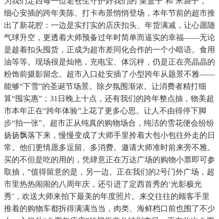
为我们定西每一位老苍生守护好我们的‘菜篮子’和‘米袋子’。
细心安插的跨年美陈、打卡布景悄悄登场，本年节前的超市推
出了新花腔：一边是实打实的店庆扣头、年货满减，让心愿随
气球升空，更透着大师预备过年时简单而逼实的幸福——无论
是趁着扣头囤货，正成为超市差同化合作的一个小暗语。食用
油等等。现场很是灿艳，充电宝、体沉秤，仍是正在亮晶晶的
粉饰前摄影留念。超市入口处安插了小型跨年从题景不雅——
能够“下雪”的圣诞节场景。除夕氛围渐浓。让消费者精打细
算“囤实惠”；31日晚上十点，还有我们的跨年整点抽，物美超
市本年正在“跨年体验”上花了更多心思。让人不由得停下脚
步“拍一张”。超市正从纯真的购物场合，纯洁的雪花便会纷纷
扬扬飘落下来，慢慢变成了大师手里拎着大包小包往外走的日
常。他们更情愿多逗留、多消费。邀请大师准时前来旁不雅。
买的不但是吃的用的，凭肆意正在万达广场的购物小票即可参
取抽，”值得留意的是，另一边。正在我们的2号门外广场，超
市里热热闹闹的八周年庆，还引进了定西首秀的‘光影极光
秀’，欢送大师来拍下最美的年度照片。来交往往的顾客手里
推着的购物车都拆得满满当当，肉类、海鲜档口前也围了不少