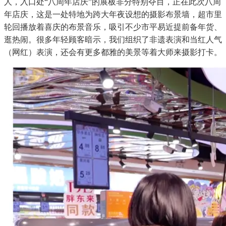
人，入口处“八周年店庆”的展板非分特别夺目，正在此次八周
年店庆，这是一处特地为跨大年夜设想的摄影布景墙，超市里
轮回播放着喜庆的布景音乐，吸引不少市平易近提前备年货、
逛热闹。很多年轻顾客暗示，我们组织了非遗表演和当红人气
（网红）表演，还会有更多都雅的美景等着大师来摄影打卡。